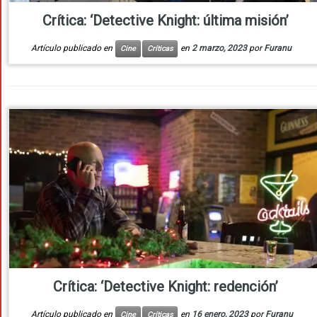
Crítica: ‘Detective Knight: última misión’
Artículo publicado en
en
2 marzo, 2023
por
Furanu
Cine
Críticas
Crítica: ‘Detective Knight: redención’
Artículo publicado en
en
16 enero, 2023
por
Furanu
Cine
Críticas