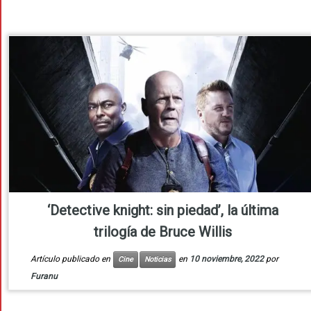
‘Detective knight: sin piedad’, la última
trilogía de Bruce Willis
Artículo publicado en
en
10 noviembre, 2022
por
Cine
Noticias
Furanu