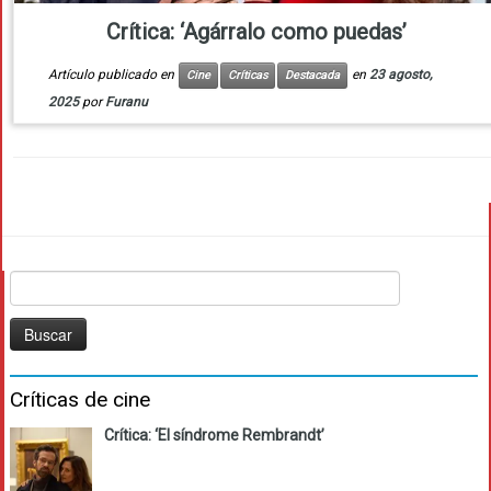
Crítica: ‘Agárralo como puedas’
Artículo publicado en
en
23 agosto,
Cine
Críticas
Destacada
2025
por
Furanu
Buscar:
Críticas de cine
Crítica: ‘El síndrome Rembrandt’