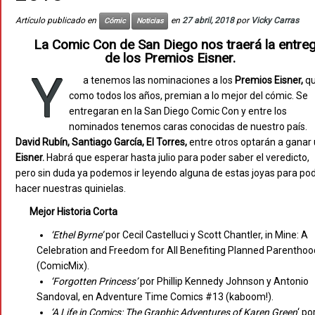
Artículo publicado en
en
27 abril, 2018
por
Vicky Carras
Cómic
Noticias
La Comic Con de San Diego nos traerá la entre
de los Premios Eisner.
Y
a tenemos las nominaciones a los
Premios Eisner,
q
como todos los años, premian a lo mejor del cómic. Se
entregaran en la San Diego Comic Con y entre los
nominados tenemos caras conocidas de nuestro país.
David Rubín, Santiago García, El Torres,
entre otros optarán a ganar
Eisner.
Habrá que esperar hasta julio para poder saber el veredicto,
pero sin duda ya podemos ir leyendo alguna de estas joyas para po
hacer nuestras quinielas.
Mejor Historia Corta
‘Ethel
Byrne’
por Cecil Castelluci y Scott Chantler, in Mine: A
Celebration and Freedom for All Benefiting Planned Parenthoo
(ComicMix).
‘Forgotten
Princess’
por Phillip Kennedy Johnson y Antonio
Sandoval, en Adventure Time Comics #13 (kaboom!).
‘A Life in Comics: The Graphic Adventures of Karen Green
‘ po