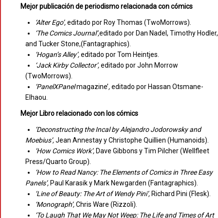
Mejor publicación de periodismo relacionada con cómics
‘Alter Ego’,
editado por Roy Thomas (TwoMorrows).
‘The Comics Journal’,
editado por Dan Nadel, Timothy Hodler,
and Tucker Stone,(Fantagraphics).
‘Hogan’s Alley’,
editado por Tom Heintjes.
‘Jack Kirby Collector’,
editado por John Morrow
(TwoMorrows).
‘PanelXPanel
magazine’
,
editado por Hassan Otsmane-
Elhaou.
Mejor Libro relacionado con los cómics
‘Deconstructing the Incal by Alejandro Jodorowsky and
Moebius’,
Jean Annestay y Christophe Quillien (Humanoids).
‘How Comics Work’,
Dave Gibbons y Tim Pilcher (Wellfleet
Press/Quarto Group).
‘How to Read Nancy: The Elements of Comics in Three Easy
Panels’,
Paul Karasik y Mark Newgarden (Fantagraphics).
‘Line of Beauty: The Art of Wendy Pini’,
Richard Pini (Flesk).
‘Monograph’,
Chris Ware (Rizzoli).
‘To Laugh That We May Not Weep: The Life and Times of Art