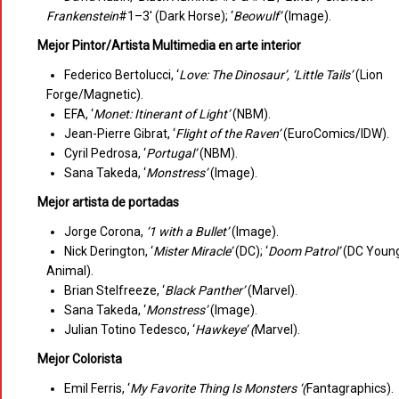
Frankenstein
#1–3′ (Dark Horse); ‘
Beowulf’
(Image).
Mejor Pintor/Artista Multimedia en arte interior
Federico Bertolucci, ‘
Love: The Dinosaur’, ‘Little Tails’
(Lion
Forge/Magnetic).
EFA, ‘
Monet: Itinerant of Light’
(NBM).
Jean-Pierre Gibrat, ‘
Flight of the Raven’
(EuroComics/IDW).
Cyril Pedrosa, ‘
Portugal’
(NBM).
Sana Takeda, ‘
Monstress’
(Image).
Mejor artista de portadas
Jorge Corona,
‘1 with a Bullet’
(Image).
Nick Derington, ‘
Mister Miracle’
(DC); ‘
Doom Patrol’
(DC Youn
Animal).
Brian Stelfreeze, ‘
Black Panther’
(Marvel).
Sana Takeda, ‘
Monstress’
(Image).
Julian Totino Tedesco, ‘
Hawkeye’ (
Marvel).
Mejor Colorista
Emil Ferris, ‘
My Favorite Thing Is Monsters ‘(
Fantagraphics).