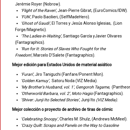
Jerémie Royer (Nobrow).
‘Flight of the Raven’,
Jean-Pierre Gibrat, (EuroComics/IDW).
‘FUN’,
Paolo Bacilieri, (SelfMadeHero).
‘Ghost of Gaudi’,
El Torres y Jesús Alonso Iglesias, (Lion
Forge/Magnetic).
‘The Ladies-in-Waiting’,
Santiago García yJavier Olivares
(Fantagraphics).
‘Run for It: Stories of Slaves Who Fought for the
Freedom’,
Marcelo D’Salete (Fantagraphics).
Mejor edición para Estados Unidos de material asiático
‘Furari’,
Jiro Taniguchi (Fanfare/Ponent Mon).
‘Golden Kamuy’,
Satoru Noda (VIZ Media).
‘My Brother’s Husband, vol. 1’, Gengoroh Tagame,
(Pantheon
‘Otherworld Barbara, vol. 2’, Moto Hagio
(Fantagraphics).
‘Shiver: Junji Ito Selected Stories’,
Junji Ito
(VIZ Media).
Mejor colección o proyecto de archivo de tiras de cómic
‘Celebrating Snoopy’,
Charles M. Shulz, (Andrews McMeel).
‘Crazy Quilt: Scraps and Panels on the Way to Gasoline