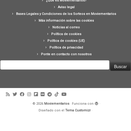
¿Qué es Moviementarios?
Aviso legal
Bases Legales y Condiciones de los Sorteos en Moviementarios
Más información sobre las cookies
Noticias al correo
Política de cookies
Política de cookies (UE)
Política de privacidad
Ponte en contacto con nosotros
Buscar:
·
© 2026
Moviementarios
·
Funciona con
·
Diseñado con el
Tema Customizr
·