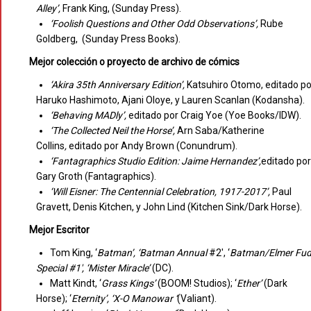
Alley’,
Frank King, (Sunday Press).
‘Foolish Questions and Other Odd Observations’,
Rube
Goldberg, (Sunday Press Books).
Mejor colección o proyecto de archivo de cómics
‘Akira 35th Anniversary Edition’,
Katsuhiro Otomo, editado po
Haruko Hashimoto, Ajani Oloye, y Lauren Scanlan (Kodansha).
‘Behaving MADly’,
editado por Craig Yoe (Yoe Books/IDW).
‘The Collected Neil the Horse’,
Arn Saba/Katherine
Collins
,
editado por Andy Brown (Conundrum).
‘Fantagraphics Studio Edition: Jaime Hernandez’,
editado por
Gary Groth (Fantagraphics).
‘Will Eisner: The Centennial Celebration, 1917-2017’,
Paul
Gravett, Denis Kitchen, y John Lind (Kitchen Sink/Dark Horse).
Mejor Escritor
Tom King, ‘
Batman’, ‘Batman Annual
#2′, ‘
Batman/Elmer Fu
Special #1′, ‘Mister Miracle’
(DC).
Matt Kindt, ‘
Grass Kings’
(BOOM! Studios); ‘
Ether’
(Dark
Horse); ‘
Eternity’, ‘X-O Manowar ‘
(Valiant).