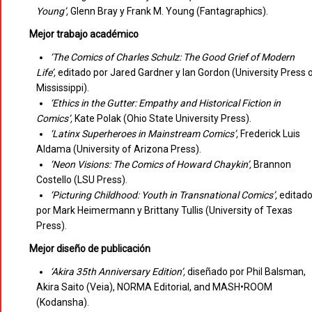
Young’,
Glenn Bray y Frank M. Young (Fantagraphics).
Mejor trabajo académico
‘The Comics of Charles Schulz: The Good Grief of Modern
Life’,
editado por Jared Gardner y Ian Gordon (University Press 
Mississippi).
‘Ethics in the Gutter: Empathy and Historical Fiction in
Comics’,
Kate Polak (Ohio State University Press).
‘Latinx Superheroes in Mainstream Comics’,
Frederick Luis
Aldama (University of Arizona Press).
‘Neon Visions: The Comics of Howard Chaykin’,
Brannon
Costello (LSU Press).
‘Picturing Childhood: Youth in Transnational Comics’,
editad
por Mark Heimermann y Brittany Tullis (University of Texas
Press).
Mejor diseño de publicación
‘Akira 35th Anniversary Edition’,
diseñado por Phil Balsman,
Akira Saito (Veia), NORMA Editorial, and MASH•ROOM
(Kodansha).