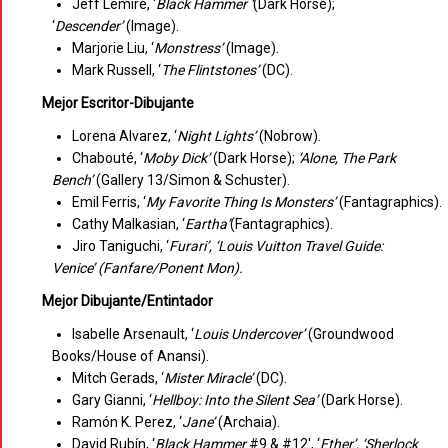
Jeff Lemire, ‘
Black Hammer ‘
(Dark Horse);
‘
Descender’
(Image).
Marjorie Liu, ‘
Monstress’
(Image).
Mark Russell, ‘
The Flintstones’
(DC).
Mejor Escritor-Dibujante
Lorena Alvarez, ‘
Night Lights’
(Nobrow).
Chabouté, ‘
Moby Dick’
(Dark Horse);
‘Alone, The Park
Bench’
(Gallery 13/Simon & Schuster).
Emil Ferris, ‘
My Favorite Thing Is Monsters’
(Fantagraphics).
Cathy Malkasian, ‘
Eartha’
(Fantagraphics).
Jiro Taniguchi, ‘
Furari’, ‘Louis Vuitton Travel Guide:
Venice’
(Fanfare/Ponent Mon).
Mejor Dibujante/Entintador
Isabelle Arsenault, ‘
Louis Undercover’
(Groundwood
Books/House of Anansi).
Mitch Gerads, ‘
Mister Miracle’
(DC).
Gary Gianni, ‘
Hellboy: Into the Silent Sea’
(Dark Horse).
Ramón K. Perez, ‘
Jane’
(Archaia).
David Rubín, ‘
Black Hammer
#9 & #12′, ‘
Ether’, ‘Sherlock