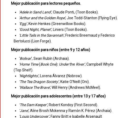
Mejor publicación para lectores pequeños.
‘Adele in Sand Land’
, Claude Ponti, (Toon Books).
‘Arthur
and the Golden Rope’
, Joe Todd-Stanton (Flying Eye).
‘Egg’
, Kevin Henkes (Greenwillow Books).
‘Good
Night
,
Planet’
, Liniers (Toon Books).
‘Little
Tails
in
the
Savannah’
, Frederic Breemaud y Federico
Bertolucci (Lion Forge).
Mejor publicación para niños (entre 9 y 12 años)
‘
Bolivar
‘, Sean Rubín (Archaia).
‘Home
Time
(
Book One
):
Under
the
River’
, Campbell Whyte
(Top Shelf).
‘Nightlights’
, Lorena Álvarez (Nobrow).
‘The Tea Dragon Society’
, Katie O’Neill (Oni).
‘Wallace The Brave’
, Will Henry (Andrews McMeel).
Mejor publicación para adolescentes (entre 13 y 17 años)
‘The Dam Keeper’
, Robert Kondoy (First Second).
‘Jane’
, Aline Brosh Mckenna y Ramón K. Pérez (Archaia).
‘Louis
Undercover’
, Fanny Britt e Isabelle Arsenault