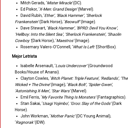
Mitch Gerads, ‘
Mister Miracle’
(DC).
Ed Piskor, ‘
X-Men: Grand Design’
(Marvel).
David Rubín, ‘
Ether’, ‘Black Hammer’, ‘Sherlock
Frankenstein’
(Dark Horse); ‘
Beowulf’
(Image).
Dave Stewart, ‘
Black Hammer’, ‘BPRD: Devil You Know’,
‘Hellboy: Into the Silent Sea’, ‘Sherlock Frankenstein’, ‘Shaolin
Cowboy ‘
(Dark Horse); ‘
Maestros’
(Image).
Rosemary Valero-O’Connell, ‘
What Is Left ‘
(ShortBox).
Mejor Letrista
Isabelle Arsenault, ‘
Louis Undercover’
(Groundwood
Books/House of Anansi).
Clayton Cowles, ‘
Bitch Planet: Triple Feature’, ‘Redlands’, ‘The
Wicked + The Divine’
(Image); ‘
Black Bolt’, ‘Spider-Gwen’,
‘Astonishing X-Men’, ‘Star Wars’
(Marvel).
Emil Ferris, ‘
My Favorite Thing Is Monsters’
(Fantagraphics).
Stan Sakai, ‘
Usagi Yojimbo’, ‘Groo: Slay of the Gods’
(Dark
Horse).
John Workman, ‘
Mother Panic’
(DC Young Animal);
‘
Ragnorak’
(IDW).