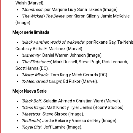
Walsh (Marvel).
‘Monstress’
, por Marjorie Liu y Sana Takeda (Image).
‘The Wicked+The Divine’
, por Kieron Gillen y Jamie McKelvie
(Image).
Mejor serie limitada
‘Black
Panther
:
World
of
Wakanda’
, por Roxane Gay, Ta-Nehis
Coates y Alitha E. Martinez (Marvel).
‘Extremity’
, Daniel Warren Johnson (Image).
‘The Flintstones’
, Mark Russell, Steve Pugh, Rick Leonardi,
Scott Hanna (DC).
‘Mister Miracle’
, Tom King y Mitch Gerards (DC).
‘X-Men: Grand Design’
, Ed Piskor (Marvel).
Mejor Nueva Serie
‘Black
Bolt’
, Saladin Ahmed y Christian Ward (Marvel).
‘Glass
Kings’
, Matt Kindt y Tyler Jenkis (Boom! Studios).
‘Maestros’
, Steve Skroce (Image).
‘Redlands’
, Jordie Belaire y Vanesa del Rey (Image).
‘Royal City’
, Jeff Lamire (Image).