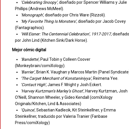
‘Celebrating Snoopy’,
diseñado por Spencer Williams y Julie
Phillips (Andrews McMeel).
‘Monograph’,
diseñado por Chris Ware (Rizzoli).
‘My Favorite Thing Is Monsters’,
diseñado por Jacob Covey
(Fantagraphics).
‘Will Eisner: The Centennial Celebration’, 1917-2017
, diseñad
por John Lind (Kitchen Sink/Dark Horse).
Mejor cómic digital
‘Bandette’,
Paul Tobin y Colleen Coover
(Monkeybrain/comiXology).
‘Barrier’,
Brian K. Vaughan y Marcos Martin (Panel Syndicate
‘The Carpet Merchant of Konstaniniyya’,
Reimena Yee.
‘Contact High’,
James F. Wright y Josh Eckert.
‘Harvey Kurtzman’s Marley’s Ghost’,
Harvey Kurtzman, Josh
O’Neill, Shannon Wheeler, y Gideo Kendall (comiXology
Originals/Kitchen, Lind & Associates)
‘Quince’,
Sebastian Kadlecik, Kit Steinkellner, y Emma
Steinkellner, traducido por Valeria Tranier (Fanbase
Press/comiXology)