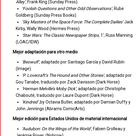
Alley’,
Frank King (Sunday Press).
‘Foolish Questions and Other Odd Observations’,
Rube
Goldberg (Sunday Press Books).
‘Sky Masters of the Space Force: The Complete Dailies’
Jack
Kirby, Wally Wood (Hermes Press).
‘Star Wars: The Classic Newspaper Strips,
1′, Russ Manning
(LOAC/IDW).
Mejor adaptación para otro medio
‘Beowulf’,
adaptado por Santiago García y David Rubín
(Image).
‘P. Lovecraft’s The Hound and Other Stories’,
adaptado por
Gou Tanabe, traducido por Zack Davisson (Dark Horse).
‘Herman Melville’s Moby Dick’,
adaptado por Christophe
Chabouté, traducido por Laure Dupont (Dark Horse).
‘Kindred’ ,
by Octavia Butler, adaptado por Damian Duffy y
John Jennings (Abrams ComicArts).
Mejor edición para Estados Unidos de material internacional
‘Audubon: On the Wings of the World’,
Fabien Grolleau y
Jerémie Royer, (Nobrow).