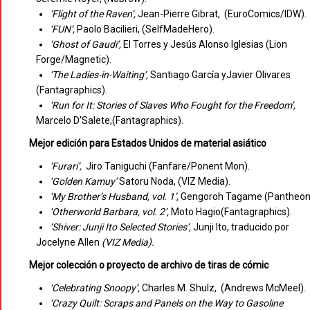
‘Flight of the Raven’,
Jean-Pierre Gibrat, (EuroComics/IDW).
‘FUN’,
Paolo Bacilieri, (SelfMadeHero).
‘Ghost of Gaudi’,
El Torres y Jesús Alonso Iglesias (Lion
Forge/Magnetic).
‘The Ladies-in-Waiting’,
Santiago García yJavier Olivares
(Fantagraphics).
‘Run for It: Stories of Slaves Who Fought for the Freedom’,
Marcelo D’Salete,(Fantagraphics).
Mejor edición para Estados Unidos de material asiático
‘Furari’,
Jiro Taniguchi (Fanfare/Ponent Mon).
‘Golden Kamuy’
Satoru Noda, (VIZ Media).
‘My Brother’s Husband, vol. 1’,
Gengoroh Tagame (Pantheon
‘Otherworld Barbara, vol. 2’,
Moto Hagio
(Fantagraphics).
‘Shiver: Junji Ito Selected Stories’,
Junji Ito, traducido por
Jocelyne Allen
(VIZ Media).
Mejor colección o proyecto de archivo de tiras de cómic
‘Celebrating Snoopy’,
Charles M. Shulz, (Andrews McMeel).
‘Crazy Quilt: Scraps and Panels on the Way to Gasoline