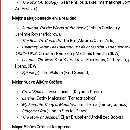
‘The Spirit Anthology’
, Sean Phillips (Lakes International Com
Art Festival).
Mejor trabajo basado en la realidad
‘Audubon: On the Wings of the World’,
Fabien Grolleau y
Jerémie Royer (Nobrow).
‘The Best We Could Do’,
Thi Bui (Abrams ComicArts).
‘Calamity Jane: The Calamitous Life of Martha Jane Cannary
1852–1903’,
Christian Perrissin y Matthieu Blanchin (IDW).
‘Lennon: The New York Years’,
David Foenkinos, Corbeyran, y
Horne, (IDW).
‘Spinning’,
Tillie Walden (First Second).
Mejor Nuevo Albúm Gráfico
‘Crawl Space’,
Jesse Jacobs (Koyama Press).
‘Eartha’,
Cathy Malkasian (Fantagraphics).
‘My Favorite Thing Is Monsters’,
Emil Ferris (Fantagraphics).
‘Stages of Rot’,
Linnea Sterte (Peow).
‘The Story of Jezebel’,
Elijah Brubaker (Uncivilized Books).
Mejor Albúm Gráfico Reimpreso