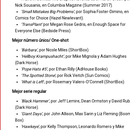
Nick Sousanis, en Columbia Magzine (Summer 2017).
‘Small Mistakes Big Problems’
, por Sophia Foster-Dimino, en
Comics for Choice (Hazel Newlevant).
‘TransPlant’
por Megan Rose Gedris, en Enough Space for
Everyone Else (Bedside Press).
Mejor número único/ One-shot
‘Bárbara’
, por Nicole Miles (ShortBox).
‘Hellboy
:
Krampushacht’
, por Mike Mignola y Adam Hughes
(Dark Horse).
‘Pope Hats #5’
, por Ethan Rilly (AdHouse Books).
‘The
Spotted
Stone’
, por Rick Veitch (Sun Comics).
‘What
is
Left
‘, por Rosemary Valero-O’Connell (ShortBox).
Mejor serie regular
‘Black
Hammer’
, por Jeff Lemire, Dean Ormston y David Rub
(Dark Horse).
‘Giant
Days’
, por John Allison, Max Sarin y Liz Fleming (Boo
Box).
‘Hawkeye’
, por Kelly Thompson, Leonardo Romero y Mike