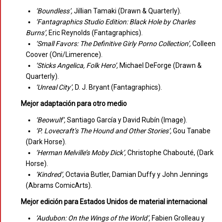
‘Boundless’,
Jillian Tamaki (Drawn & Quarterly).
‘Fantagraphics Studio Edition: Black Hole by Charles
Burns’,
Eric Reynolds (Fantagraphics).
‘Small Favors: The Definitive Girly Porno Collection’,
Colleen
Coover (Oni/Limerence).
‘Sticks Angelica, Folk Hero’,
Michael DeForge (Drawn &
Quarterly).
‘Unreal City’,
D. J. Bryant (Fantagraphics).
Mejor adaptación para otro medio
‘Beowulf’,
Santiago García y David Rubín (Image).
‘P. Lovecraft’s The Hound and Other Stories’,
Gou Tanabe
(Dark Horse).
‘Herman Melville’s Moby Dick’,
Christophe Chabouté, (Dark
Horse).
‘Kindred’,
Octavia Butler, Damian Duffy y John Jennings
(Abrams ComicArts).
Mejor edición para Estados Unidos de material internacional
‘Audubon: On the Wings of the World’,
Fabien Grolleau y