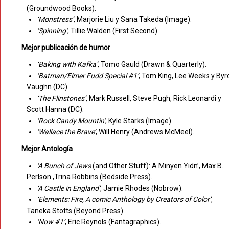
(Groundwood Books).
‘Monstress’
, Marjorie Liu y Sana Takeda (Image).
‘Spinning’
, Tillie Walden (First Second).
Mejor publicación de humor
‘Baking with Kafka’
, Tomo Gauld (Drawn & Quarterly).
‘Batman/Elmer Fudd Special #1’
, Tom King, Lee Weeks y Byr
Vaughn (DC).
‘The Flinstones’
, Mark Russell, Steve Pugh, Rick Leonardi y
Scott Hanna (DC).
‘Rock Candy Mountin’
, Kyle Starks (Image).
‘Wallace the Brave’
, Will Henry (Andrews McMeel).
Mejor Antología
‘A Bunch of Jews
(and Other Stuff): A Minyen Yidn’, Max B.
Perlson ,Trina Robbins (Bedside Press).
‘A Castle in England’
, Jamie Rhodes (Nobrow).
‘Elements: Fire, A comic Anthology by Creators of Color’
,
Taneka Stotts (Beyond Press).
‘Now #1’
, Eric Reynols (Fantagraphics).