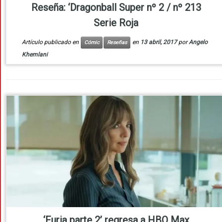
Reseña: ‘Dragonball Super nº 2 / nº 213
Serie Roja
Artículo publicado en
en
13 abril, 2017
por
Angelo
Cómic
Reseñas
Khemlani
‘Furia parte 2’ regresa a HBO Max