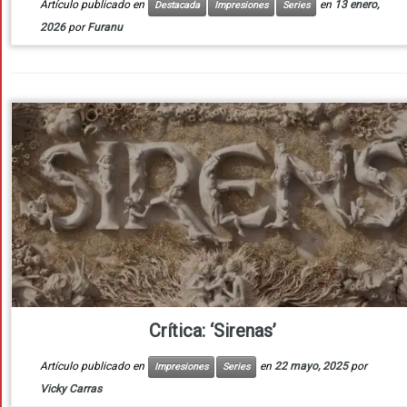
Artículo publicado en
en
13 enero,
Destacada
Impresiones
Series
2026
por
Furanu
Crítica: ‘Sirenas’
Artículo publicado en
en
22 mayo, 2025
por
Impresiones
Series
Vicky Carras