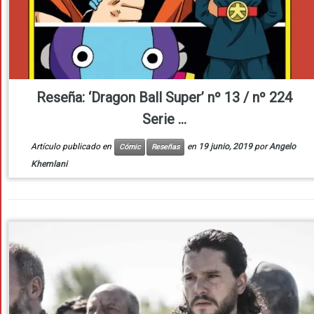
Reseña: ‘Dragon Ball Super’ nº 13 / nº 224
Serie ...
Artículo publicado en
en
19 junio, 2019
por
Angelo
Cómic
Reseñas
Khemlani