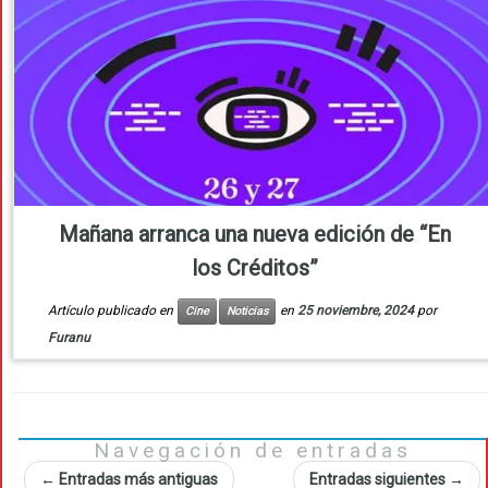
Mañana arranca una nueva edición de “En
los Créditos”
Artículo publicado en
en
25 noviembre, 2024
por
Cine
Noticias
Furanu
Navegación de entradas
←
Entradas más antiguas
Entradas siguientes
→