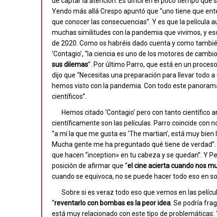
de captar la atención. Es difícil en el poco tiempo que 
Yendo más allá Crespo apuntó que “uno tiene que ent
que conocer las consecuencias”. Y es que la película 
muchas similitudes con la pandemia que vivimos, y es
de 2020. Como os habréis dado cuenta y como tambié
‘Contagio’, “la ciencia es uno de los motores de camb
sus dilemas
”. Por último Parro, que está en un proces
dijo que “Necesitas una preparación para llevar todo 
hemos visto con la pandemia. Con todo este panorama
científicos”.
Hemos citado ‘Contagio’ pero con tanto científico 
científicamente son las películas. Parro coincide con 
“a mí la que me gusta es ‘The martian’, está muy bien l
Mucha gente me ha preguntado qué tiene de verdad”. C
que hacen “inception» en tu cabeza y se quedan”. Y Pe
posición de afirmar que “
el cine acierta cuando nos m
cuando se equivoca, no se puede hacer todo eso en solit
Sobre si es veraz todo eso que vemos en las películ
“
reventarlo con bombas es la peor idea
. Se podría fra
está muy relacionado con este tipo de problemáticas