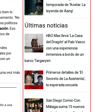
temporada de ‘Avatar. La
leyenda de Aang’
 bien lo
 momento. ‘No
os políticos
Últimas noticias
cación
. Eso
tico de
HBO Max lleva ‘La Casa
del Dragón’ al País Vasco
andes
con una experiencia
ales por
inmersiva a bordo de un
 con un
barco Targaryen
Primeros detalles de ‘El
s una vez más
Secreto de La Asistenta’,
la esperada secuela
San Diego Comic-Con
eño a una
Málaga suma 15 nuevos