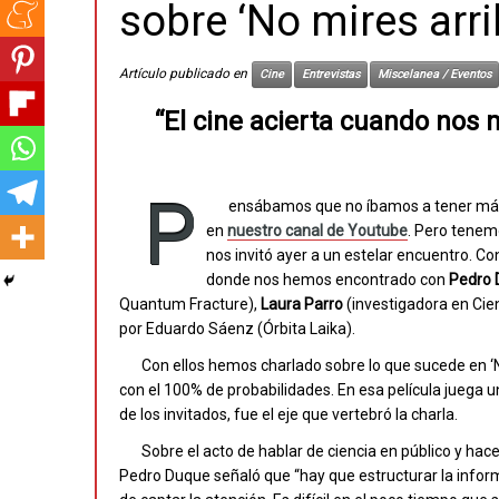
sobre ‘No mires arri
Artículo publicado en
Cine
Entrevistas
Miscelanea / Eventos
“El cine acierta cuando nos 
P
ensábamos que no íbamos a tener más q
en
nuestro canal de Youtube
. Pero tenem
nos invitó ayer a un estelar encuentro. Co
donde nos hemos encontrado con
Pedro 
Quantum Fracture),
Laura Parro
(investigadora en Cie
por Eduardo Sáenz (Órbita Laika).
Con ellos hemos charlado sobre lo que sucede en ‘N
con el 100% de probabilidades. En esa película juega u
de los invitados, fue el eje que vertebró la charla.
Sobre el acto de hablar de ciencia en público y hac
Pedro Duque señaló que “hay que estructurar la info