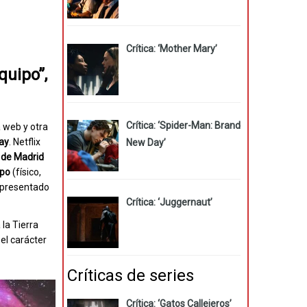
Crítica: ‘Mother Mary’
quipo”,
Crítica: ‘Spider-Man: Brand
 web y otra
ay
. Netflix
New Day’
de Madrid
spo
(físico,
 presentado
Crítica: ‘Juggernaut’
la Tierra
el carácter
Críticas de series
Crítica: ‘Gatos Callejeros’