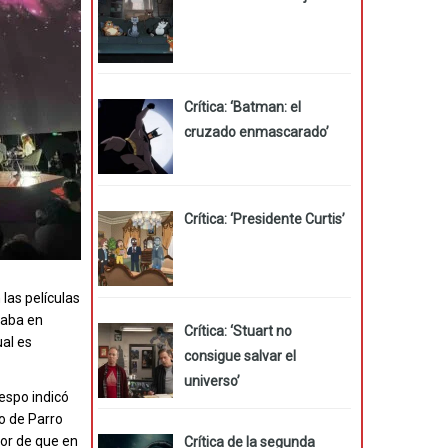
Crítica: ‘Batman: el
cruzado enmascarado’
Crítica: ‘Presidente Curtis’
las películas
taba en
Crítica: ‘Stuart no
ual es
consigue salvar el
universo’
respo indicó
jo de Parro
or de que en
Crítica de la segunda