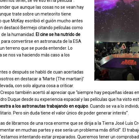
solemos tener, se ve eso en la película”.
ender que aunque las cosas no se vean hay
aunque trate sobre un meteorito tiene
o que McKay escribió el guión mucho antes
n destacó Bermejo citando películas como
io de la humanidad.
El cine se ha nutrido de
o para convertirse en astronauta de la ESA
a un terreno que se pueda entender. Lo
 se nos va haciendo más caso a los
antes o después se habló de cuan acertadas
nosotros en destacar a ‘Marte (The martian)’
levada, con solo alguna cosa a criticar.
respo también acertó al apreciar que “siempre hay pequeñas ideas en 
dro Duque desde su experiencia espacial y las películas que ha visto es
uestra a los astronautas trabajando en equipo
. Cuando se va a lo individ
ario. Pero sin duda tiene el valor único de poder generar interés”.
as de librarnos de una roca enorme que se dirija a la Tierra José Luis C
gmentar en muchas partes y ese sería un problema más difícil”. El traba
: “estamos intentando estar preparados. Queremos tener un comprobad