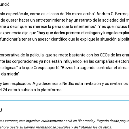
unció.
olo espectáculo, como es el caso de ‘No mires arriba’. Andrea G. Bermejo
lá de querer hacer un entretenimiento hay un retrato de la sociedad del
iene a decir que no merece la pena que lo intentemos”. Y es que incluso l
experiencia dijo que “
hay que darles primero el eslogan y luego la expli
cionaría tener un asesor científico que le explique la situación al polí
orporativa de la película, que se mete bastante con los CEOs de las gr
te las corporaciones ya nos están influyendo, en las campañas elector
cnológicas” a lo que Crespo aportó “Bezos ha sugerido controlar el clima
 da miedo
”.
bien explicados. Agradecemos a Netflix esta invitación y os invitamo
del 24 estará subida a la plataforma.
u
ierras vetonas, este ingeniero curiosamente nació en Bloomsday. Pegado desde pequ
, ahora gasta su tiempo montándose películas y disfrutando las de otros.