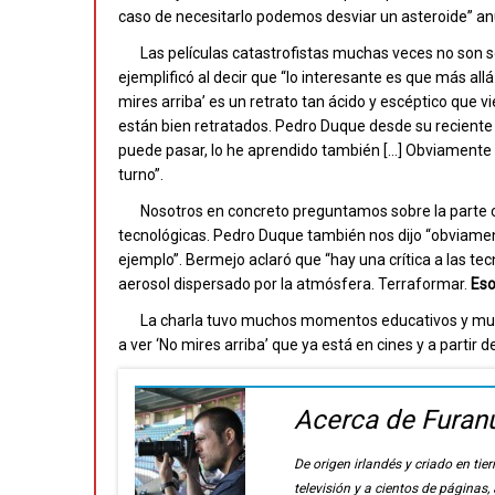
caso de necesitarlo podemos desviar un asteroide” an
Las películas catastrofistas muchas veces no son s
ejemplificó al decir que “lo interesante es que más al
mires arriba’ es un retrato tan ácido y escéptico que v
están bien retratados. Pedro Duque desde su reciente 
puede pasar, lo he aprendido también […] Obviamente fun
turno”.
Nosotros en concreto preguntamos sobre la parte c
tecnológicas. Pedro Duque también nos dijo “obviamen
ejemplo”. Bermejo aclaró que “hay una crítica a las te
aerosol dispersado por la atmósfera. Terraformar.
Eso
La charla tuvo muchos momentos educativos y muy 
a ver ‘No mires arriba’ que ya está en cines y a partir 
Acerca de Furan
De origen irlandés y criado en t
televisión y a cientos de páginas