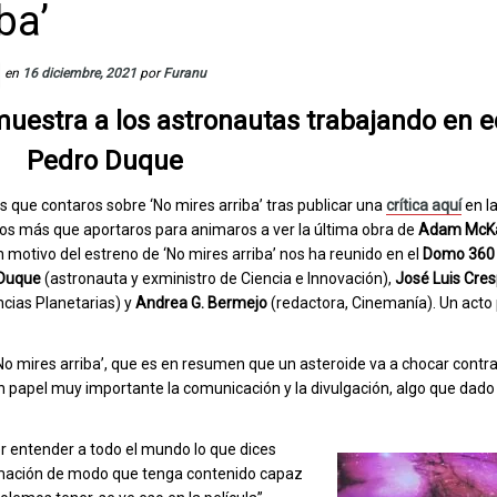
ba’
en
16 diciembre, 2021
por
Furanu
muestra a los astronautas trabajando en e
Pedro Duque
ue contaros sobre ‘No mires arriba’ tras publicar una
crítica aquí
en la
os más que aportaros para animaros a ver la última obra de
Adam McK
n motivo del estreno de ‘No mires arriba’ nos ha reunido en el
Domo 360 
Duque
(astronauta y exministro de Ciencia e Innovación),
José Luis Cre
ncias Planetarias) y
Andrea G. Bermejo
(redactora, Cinemanía). Un acto
o mires arriba’, que es en resumen que un asteroide va a chocar contra 
n papel muy importante la comunicación y la divulgación, algo que dado 
er entender a todo el mundo lo que dices
rmación de modo que tenga contenido capaz