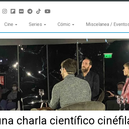
Cine
Series
Cómic
Miscelanea / Evento
una charla científico cinéfil