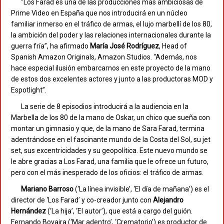
“Los Farad es una de las producciones más ambiciosas de
Prime Video en España que nos introducirá en un núcleo
familiar inmerso en el tráfico de armas, el lujo marbellí de los 80,
la ambición del poder y las relaciones internacionales durante la
guerra fría”, ha afirmado
María
José Rodríguez
, Head of
Spanish Amazon Originals, Amazon Studios. “Además, nos
hace especial ilusión embarcarnos en este proyecto de la mano
de estos dos excelentes actores y junto a las productoras MOD y
Espotlight”.
La serie de 8 episodios introducirá a la audiencia en la
Marbella de los 80 de la mano de Oskar, un chico que sueña con
montar un gimnasio y que, de la mano de Sara Farad, termina
adentrándose en el fascinante mundo de la Costa del Sol, su jet
set, sus excentricidades y su geopolítica. Este nuevo mundo se
le abre gracias a Los Farad, una familia que le ofrece un futuro,
pero con el más inesperado de los oficios: el tráfico de armas.
Mariano Barroso
(‘La línea invisible’, ‘El día de mañana’) es el
director de ‘Los Farad’ y co-creador junto con
Alejandro
Hernández
(‘La hija’, ‘El autor’), que está a cargo del guión.
Fernando Bovaira (‘Mar adentro’, ‘Crematorio’) es productor de