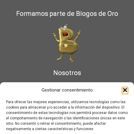
Formamos parte de Blogos de Oro
Nosotros
¿Qué es Moviementarios?
Gestionar consentimiento
Aviso legal
Bases Legales y Condiciones de los Sorteos en Moviementarios
Para ofrecer las mejores experiencias, utilizamos tecnologías como las
Más información sobre las cookies
cookies para almacenar y/o acceder a la información del dispositivo. El
Noticias al correo
consentimiento de estas tecnologías nos permitirá procesar datos como
el comportamiento de navegación o las identificaciones únicas en este
Política de cookies
sitio. No consentir o retirar el consentimiento, puede afectar
Política de cookies (UE)
negativamente a ciertas características y funciones.
Política de privacidad