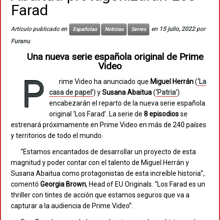
Farad
Artículo publicado en
en
15 julio, 2022
por
Españolas
Noticias
Series
Furanu
Una nueva serie española original de Prime
Video
P
rime Video ha anunciado que
Miguel Herrán
(
‘La
casa de papel’
) y
Susana Abaitua
(
‘Patria’
)
encabezarán el reparto de la nueva serie española
original ‘Los Farad’. La serie de
8 episodios
se
estrenará próximamente en Prime Video en más de 240 países
y territorios de todo el mundo.
“Estamos encantados de desarrollar un proyecto de esta
magnitud y poder contar con el talento de Miguel Herrán y
Susana Abaitua como protagonistas de esta increíble historia”,
comentó
Georgia Brown
, Head of EU Originals. “Los Farad es un
thriller con tintes de acción que estamos seguros que va a
capturar a la audiencia de Prime Video”.