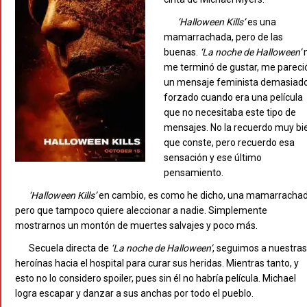
‘Halloween
Kills’
es una
mamarrachada, pero de las
buenas.
‘La
noche
de
Halloween’
me terminó de gustar, me pareci
un mensaje feminista demasiad
forzado cuando era una película
que no necesitaba este tipo de
mensajes. No la recuerdo muy bi
que conste, pero recuerdo esa
sensación y ese último
pensamiento.
‘Halloween
Kills’
en cambio, es como he dicho, una mamarrachad
pero que tampoco quiere aleccionar a nadie. Simplemente
mostrarnos un montón de muertes salvajes y poco más.
Secuela directa de
‘La
noche
de
Halloween’
, seguimos a nuestras
heroínas hacia el hospital para curar sus heridas. Mientras tanto, y
esto no lo considero spoiler, pues sin él no habría película. Michael
logra escapar y danzar a sus anchas por todo el pueblo.