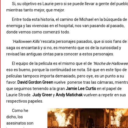
Si, su objetivo es Laurie pero si se puede llevar a gente del puebl
mientras tanto mejor, que mejor.
Entre toda esta historia, el camino de Michael en la búsqueda de
enemiga y las vivencias en el hospital, nos van pasando al pasado,
donde vemos como comenzó todo.
‘Halloween
Kills’
rescata personajes pasados, que si sois fans de 
saga os encantará y si no, es momento que os de la curiosidad y
revisad las antiguas cintas para conocer a estos personajes.
El equipo de la película es el mismo que el de
‘Noche
de
Hallowee
eso es bueno, porque la continuidad se nota. Sé que en este tipo de
películas tampoco importa demasiado, pero oye, es un punto a su
favor.
David
Gordon
Green
vuelve ponerse tras las cámaras, mientr
que seguimos teniendo a la gran
Jamie
Lee
Curtis
en el papel de
Laurie Strode.
Judy
Greer
y
Andy
Matichak
vuelven a repetir en sus
respectivos papeles.
Como he
dicho, los
asesinatos son