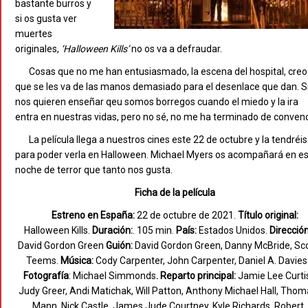
bastante burros y
si os gusta ver
muertes
originales,
‘Halloween
Kills’
no os va a defraudar.
Cosas que no me han entusiasmado, la escena del hospital, creo
que se les va de las manos demasiado para el desenlace que dan. Sí
nos quieren enseñar qeu somos borregos cuando el miedo y la ira
entra en nuestras vidas, pero no sé, no me ha terminado de convenc
La película llega a nuestros cines este 22 de octubre y la tendréis
para poder verla en Halloween. Michael Myers os acompañará en e
noche de terror que tanto nos gusta.
Ficha de la película
Estreno en España:
22 de octubre de 2021.
Título original:
Halloween Kills.
Duración:
. 105 min.
País:
Estados Unidos.
Dirección
David Gordon Green
Guión:
David Gordon Green, Danny McBride, Sc
Teems.
Música:
Cody Carpenter, John Carpenter, Daniel A. Davies
Fotografía
: Michael Simmonds
. Reparto principal:
Jamie Lee Curti
Judy Greer, Andi Matichak, Will Patton, Anthony Michael Hall, Tho
Mann, Nick Castle, James Jude Courtney, Kyle Richards, Robert