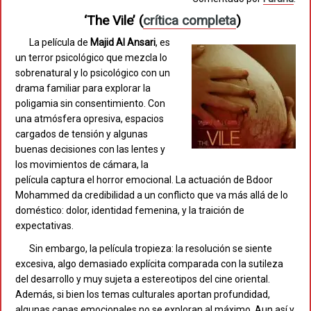
‘The Vile’
(
crítica completa
)
La película de
Majid Al Ansari
, es
un terror psicológico que mezcla lo
sobrenatural y lo psicológico con un
drama familiar para explorar la
poligamia sin consentimiento. Con
una atmósfera opresiva, espacios
cargados de tensión y algunas
buenas decisiones con las lentes y
los movimientos de cámara, la
película captura el horror emocional. La actuación de Bdoor
Mohammed da credibilidad a un conflicto que va más allá de lo
doméstico: dolor, identidad femenina, y la traición de
expectativas.
Sin embargo, la película tropieza: la resolución se siente
excesiva, algo demasiado explícita comparada con la sutileza
del desarrollo y muy sujeta a estereotipos del cine oriental.
Además, si bien los temas culturales aportan profundidad,
algunas capas emocionales no se exploran al máximo. Aun así y