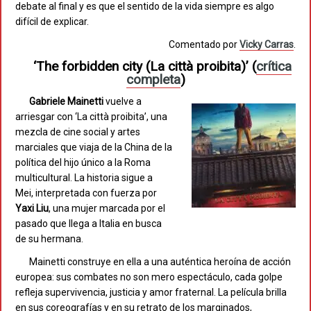
debate al final y es que el sentido de la vida siempre es algo
difícil de explicar.
Comentado por
Vicky Carras
.
‘The forbidden city (La città proibita)’
(
crítica
completa
)
Gabriele Mainetti
vuelve a
arriesgar con ‘La città proibita’, una
mezcla de cine social y artes
marciales que viaja de la China de la
política del hijo único a la Roma
multicultural. La historia sigue a
Mei, interpretada con fuerza por
Yaxi Liu
, una mujer marcada por el
pasado que llega a Italia en busca
de su hermana.
Mainetti construye en ella a una auténtica heroína de acción
europea: sus combates no son mero espectáculo, cada golpe
refleja supervivencia, justicia y amor fraternal. La película brilla
en sus coreografías y en su retrato de los marginados,