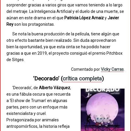
sorprender gracias a varios giros que vamos teniendo a lo largo
del metraje. La Inteligencia Artificial y el duelo de una muerte, se
aúnan en este drama en el que
Patricia López Arnaiz
y
Javier
Rey
son los protagonistas.
Se nota la buena producción de la película, tiene algún que
otro efecto bastante bien realizado. Sin duda aprovecharon
bien la oportunidad, ya que esta cinta se ha podido hacer
gracias a que en 2019, el proyecto consiguió el premio Pitchbox
de Sitges.
Comentado por
Vicky Carras
.
‘Decorado’
(
crítica completa
)
‘Decorado’, de
Alberto Vázquez
,
es una fábula oscura que recuerda
a ‘El show de Truman’ en algunas
partes, pero con un enfoque más
existencialista y cruel.
Protagonizada por animales
antropomórficos, la historia refleja