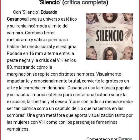
‘Silencio’
(
crítica completa
)
Con ‘Silencio’,
Eduardo
Casanova
lleva su universo estético
y su ironía incómoda al mito del
vampiro. Combina terror,
melodrama y sátira queer para
hablar del miedo social y el estigma.
Rodada en 16 mm alterna entre la
peste negra y la crisis del VIH en los
80, mostrando cómo la
marginación se repite con distintos nombres. Visualmente
impactante y emocionalmente brutal, convierte lo grotesco en
arte y la comedia en denuncia. Casanova usa la música popular
y su habitual marca estética para contar una historia sobre la
exclusión, la libertad y el deseo. Y aun con todo su mensaje sabe
ser tan cómica como un capítulo de ‘Lo que hacemos en las
sombras’. Una gran metáfora que aporta visualización tanto por
las mujeres con VIH como con los personajes femeninos
vampíricos.
Comentado por
Furanu
.