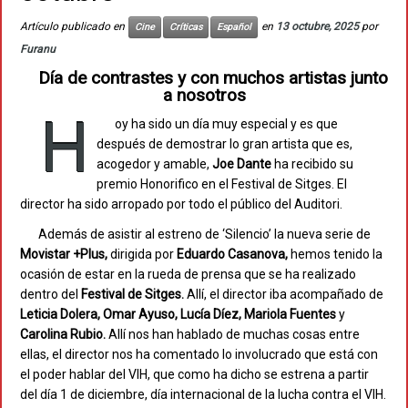
Artículo publicado en
en
13 octubre, 2025
por
Cine
Críticas
Español
Furanu
Día de contrastes y con muchos artistas junto
a nosotros
H
oy ha sido un día muy especial y es que
después de demostrar lo gran artista que es,
acogedor y amable,
Joe Dante
ha recibido su
premio Honorifico en el Festival de Sitges. El
director ha sido arropado por todo el público del Auditori.
Además de asistir al estreno de ‘Silencio’ la nueva serie de
Movistar +Plus,
dirigida por
Eduardo Casanova,
hemos tenido la
ocasión de estar en la rueda de prensa que se ha realizado
dentro del
Festival de Sitges.
Allí, el director iba acompañado de
Leticia Dolera, Omar Ayuso, Lucía Díez, Mariola Fuentes
y
Carolina Rubio.
Allí nos han hablado de muchas cosas entre
ellas, el director nos ha comentado lo involucrado que está con
el poder hablar del VIH, que como ha dicho se estrena a partir
del día 1 de diciembre, día internacional de la lucha contra el VIH.