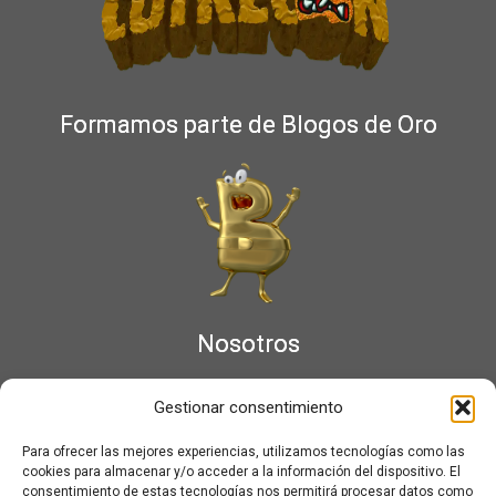
Formamos parte de Blogos de Oro
Nosotros
¿Qué es Moviementarios?
Gestionar consentimiento
Aviso legal
Bases Legales y Condiciones de los Sorteos en Moviementarios
Para ofrecer las mejores experiencias, utilizamos tecnologías como las
Más información sobre las cookies
cookies para almacenar y/o acceder a la información del dispositivo. El
Noticias al correo
consentimiento de estas tecnologías nos permitirá procesar datos como