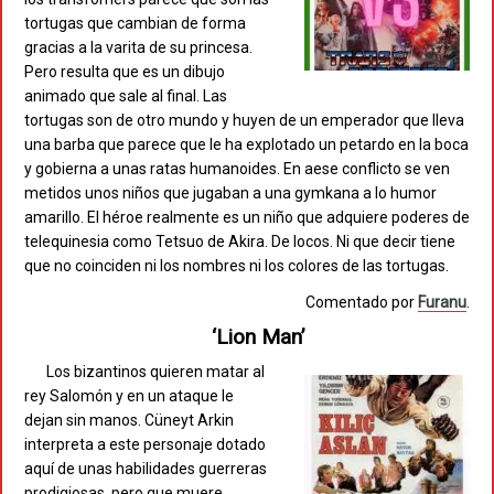
tortugas que cambian de forma
gracias a la varita de su princesa.
Pero resulta que es un dibujo
animado que sale al final. Las
tortugas son de otro mundo y huyen de un emperador que lleva
una barba que parece que le ha explotado un petardo en la boca
y gobierna a unas ratas humanoides. En aese conflicto se ven
metidos unos niños que jugaban a una gymkana a lo humor
amarillo. El héroe realmente es un niño que adquiere poderes de
telequinesia como Tetsuo de Akira. De locos. Ni que decir tiene
que no coinciden ni los nombres ni los colores de las tortugas.
Comentado por
Furanu
.
‘Lion Man’
Los bizantinos quieren matar al
rey Salomón y en un ataque le
dejan sin manos. Cüneyt Arkin
interpreta a este personaje dotado
aquí de unas habilidades guerreras
prodigiosas, pero que muere