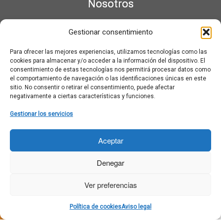
Nosotros
¿Qué es Moviementarios?
Gestionar consentimiento
Aviso legal
Bases Legales y Condiciones de los Sorteos en Moviementarios
Para ofrecer las mejores experiencias, utilizamos tecnologías como las
Más información sobre las cookies
cookies para almacenar y/o acceder a la información del dispositivo. El
Noticias al correo
consentimiento de estas tecnologías nos permitirá procesar datos como
el comportamiento de navegación o las identificaciones únicas en este
Política de cookies
sitio. No consentir o retirar el consentimiento, puede afectar
Política de cookies (UE)
negativamente a ciertas características y funciones.
Política de privacidad
Ponte en contacto con nosotros
Gestionar los servicios
Buscar:
Aceptar
Denegar
Ver preferencias
·
© 2026
Moviementarios
·
Funciona con
·
Política de cookies
Aviso legal
Diseñado con el
Tema Customizr
·