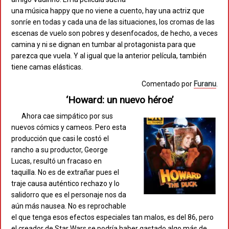
una música happy que no viene a cuento, hay una actriz que
sonríe en todas y cada una de las situaciones, los cromas de las
escenas de vuelo son pobres y desenfocados, de hecho, a veces
camina y ni se dignan en tumbar al protagonista para que
parezca que vuela. Y al igual que la anterior película, también
tiene camas elásticas.
Comentado por
Furanu
.
‘Howard: un nuevo héroe’
Ahora cae simpático por sus
nuevos cómics y cameos. Pero esta
producción que casi le costó el
rancho a su productor, George
Lucas, resultó un fracaso en
taquilla. No es de extrañar pues el
traje causa auténtico rechazo y lo
salidorro que es el personaje nos da
aún más nausea. No es reprochable
el que tenga esos efectos especiales tan malos, es del 86, pero
el creador de Star Wars se podría haber gastado algo más de