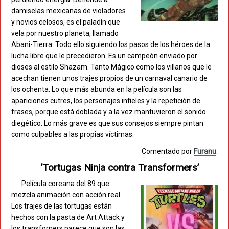
damiselas mexicanas de violadores
y novios celosos, es el paladín que
vela por nuestro planeta, llamado
Abani-Tierra. Todo ello siguiendo los pasos de los héroes de la
lucha libre que le precedieron. Es un campeón enviado por
dioses al estilo Shazam. Tanto Mágico como los villanos que le
acechan tienen unos trajes propios de un carnaval canario de
los ochenta. Lo que más abunda en la película son las
apariciones cutres, los personajes infieles y la repetición de
frases, porque está doblada y a la vez mantuvieron el sonido
diegético. Lo más grave es que sus consejos siempre pintan
como culpables a las propias víctimas.
Comentado por
Furanu
.
‘Tortugas Ninja contra Transformers’
Película coreana del 89 que
mezcla animación con acción real.
Los trajes de las tortugas están
hechos con la pasta de Art Attack y
los transforners parece que son las