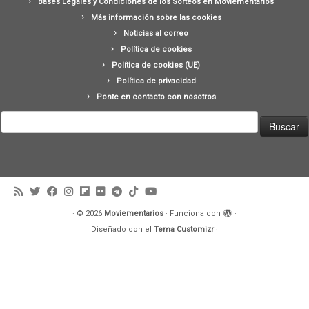
Bases Legales y Condiciones de los Sorteos en Moviementarios
Más información sobre las cookies
Noticias al correo
Política de cookies
Política de cookies (UE)
Política de privacidad
Ponte en contacto con nosotros
Buscar:
·
© 2026
Moviementarios
·
Funciona con
·
Diseñado con el
Tema Customizr
·