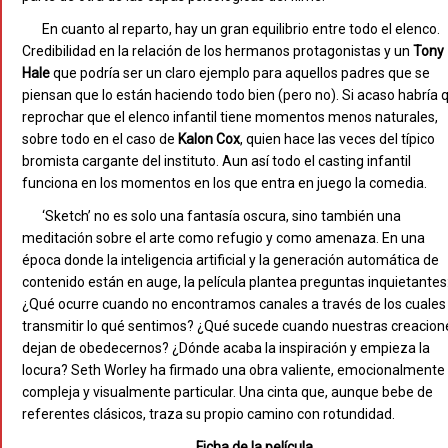
En cuanto al reparto, hay un gran equilibrio entre todo el elenco.
Credibilidad en la relación de los hermanos protagonistas y un
Tony
Hale
que podría ser un claro ejemplo para aquellos padres que se
piensan que lo están haciendo todo bien (pero no). Si acaso habría 
reprochar que el elenco infantil tiene momentos menos naturales,
sobre todo en el caso de
Kalon Cox
, quien hace las veces del típico
bromista cargante del instituto. Aun así todo el casting infantil
funciona en los momentos en los que entra en juego la comedia.
‘Sketch’ no es solo una fantasía oscura, sino también una
meditación sobre el arte como refugio y como amenaza. En una
época donde la inteligencia artificial y la generación automática de
contenido están en auge, la película plantea preguntas inquietantes
¿Qué ocurre cuando no encontramos canales a través de los cuales
transmitir lo qué sentimos? ¿Qué sucede cuando nuestras creacion
dejan de obedecernos? ¿Dónde acaba la inspiración y empieza la
locura? Seth Worley ha firmado una obra valiente, emocionalmente
compleja y visualmente particular. Una cinta que, aunque bebe de
referentes clásicos, traza su propio camino con rotundidad.
Ficha de la película