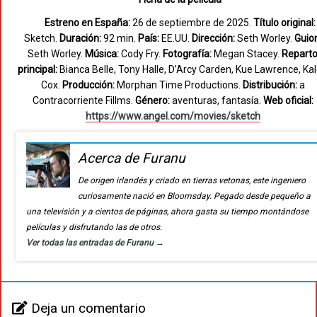
Estreno en España:
26 de septiembre de 2025.
Título original:
Sketch.
Duración:
92 min.
País:
EE.UU.
Dirección:
Seth Worley.
Guion
Seth Worley.
Música:
Cody Fry.
Fotografía:
Megan Stacey.
Repart
principal:
Bianca Belle, Tony Halle, D’Arcy Carden, Kue Lawrence, Ka
Cox.
Producción:
Morphan Time Productions.
Distribución:
a
Contracorriente Fillms.
Género:
aventuras, fantasía.
Web oficial:
https://www.angel.com/movies/sketch
Acerca de Furanu
De origen irlandés y criado en tierras vetonas, este ingeniero
curiosamente nació en Bloomsday. Pegado desde pequeño a
una televisión y a cientos de páginas, ahora gasta su tiempo montándose
películas y disfrutando las de otros.
Ver todas las entradas de Furanu
→
Deja un comentario