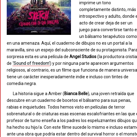
imprime un tono
completamente distinto, más
introspectivo y adulto, donde 
acto de crear deja de ser un
juego para convertirse tanto 
un bálsamo terapéutico com
en una amenaza. Aquí, el cuaderno de dibujos no es un portal a la
maravilla, sino un espejo del subconsciente de su protagonista. Par
sorpresa esta es una película de
Angel Studios
(la productora cristi
de
‘Sound of freedom’
) y por ninguna parte aparecen argumentos
religiosos, al contrario, es un filme que funciona de manera universa
tiene un carácter inesperadamente indie e incluso con tintes de
comedia negra.
La historia sigue a Amber (
Bianca Belle
), una joven retraída que
descubre en un cuaderno de bocetos el bálsamo para sus penas,
rabias e inquietudes. Todos hemos visto en películas de terror
sobrenatural o de criaturas esas escenas escalofriantes en las que 
profesor de turno enseña a los padres los espeluznantes dibujos q
ha hecho su hijo/a. Con este filme sucede lo mismo e incluso esta
ante una obra que podría estar dentro del survival horror o el monst