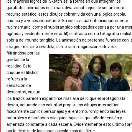
los mayores logros de ‘Sketch’ es la forma en que integran los
garabatos animados en la narrativa visual. Lejos de ser un mero
recurso estético, estos dibujos cobran vida con una lógica propia,
caótica y a veces inquietante. Su estilo visual (intencionadamente
rudimentario, como si hubieran sido esbozados deprisa por una me
agitada y evidentemente infantil) contrasta con la fotografía realist
sobria del mundo tangible. La animación no pretende fundirse con l
imagen real, sino invadirla, como
si la imaginación estuviera
filtrándose por las
grietas de la
realidad. Este
choque estilístico
refuerza la
sensación de
descontrol, ya que
los trazos parecen expandirse más allá de lo que el protagonista
desea, actuando con voluntad propia. Los dibujos interactúan
físicamente con los personajes y el entorno, rompiendo las leyes
naturales y desafiando cualquier lógica, lo que añade tensión y
amenaza constante a cada escena. Evidentemente esto último fo
parte de otra de las capas psicológicas del filme.