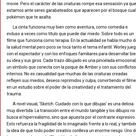
movie. Pero el carácter de las criaturas rompe esa sensación ya qu
estamos ante seres garabateados que aparecen por el bosque cual
pokémon que te asalta.
La cinta funciona muy bien como aventura, como comedia e
incluso a veces como título que puede dar miedo. Sobre todo es un
filme que funciona como terapia. En la actualidad se habla mucho d
la salud mental pero poco se toca tanto el tema infantil. Worley jue
con el espectador y con los enfoques familiares para desarrollar bi
su idea y sus giros. Cada trazo dibujado es una pincelada emocional
un símbolo que conecta con la psique de Amber y con sus conflictos
internos. No es casualidad que muchas de las criaturas creadas
reflejen sus miedos, deseos reprimidos y culpa, convirtiendo el filme
en un estudio sobre el poder de la creatividad y el tratamiento del
trauma.
A nivel visual, ‘Sketch. Cuidado con lo que dibujas’ es una delicia
muy divertida. La transición entre el mundo tangible y los dibujos no
busca el hiperrealismo, sino que apuesta por el contraste expresivo.
Esto refuerza la fragilidad de lo imaginado frente a lo real, y tambié
la idea de que todo poder creativo conlleva un enorme riesgo. Uno d