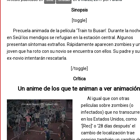
Sinopsis
[toggle]
Precuela animada de la película ‘Train to Busan’. Durante la noch
en Seúl los mendigos se refugian en la estación central. Algunos
presentan síntomas extraños. Rápidamente aparecen zombies y u
joven que ha roto con su novio se encuentra con ellos. Su padre y su
ex-novio intentarán rescatarla.
[/toggle]
Crítica
Un anime de los que te animan a ver animación
Al igual que con otras
películas sobre zombies (o
infectados) que no transcurr
en los Estados Unidos, como
‘[Rec]’ o ’28 días después’ el
cambio de localización trae
consigo también un cambio d