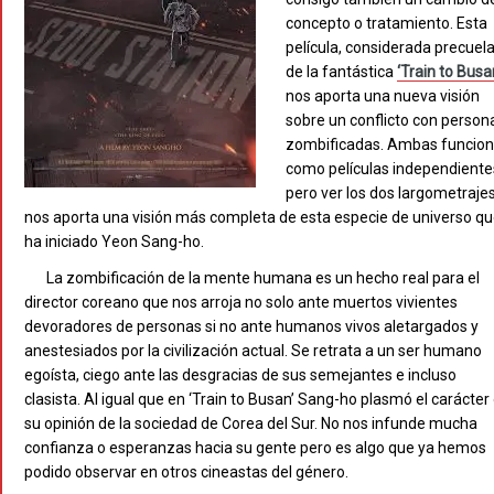
concepto o tratamiento. Esta
película, considerada precuel
de la fantástica
‘Train to Busa
nos aporta una nueva visión
sobre un conflicto con person
zombificadas. Ambas funcio
como películas independiente
pero ver los dos largometraje
nos aporta una visión más completa de esta especie de universo q
ha iniciado Yeon Sang-ho.
La zombificación de la mente humana es un hecho real para el
director coreano que nos arroja no solo ante muertos vivientes
devoradores de personas si no ante humanos vivos aletargados y
anestesiados por la civilización actual. Se retrata a un ser humano
egoísta, ciego ante las desgracias de sus semejantes e incluso
clasista. Al igual que en ‘Train to Busan’ Sang-ho plasmó el carácter
su opinión de la sociedad de Corea del Sur. No nos infunde mucha
confianza o esperanzas hacia su gente pero es algo que ya hemos
podido observar en otros cineastas del género.