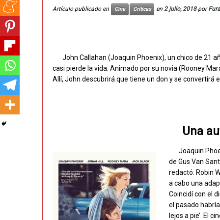
Artículo publicado en
en
2 julio, 2018
por
Fur
Cine
Críticas
John Callahan (Joaquin Phoenix), un chico de 21 añ
casi pierde la vida. Animado por su novia (Rooney Mara
Allí, John descubrirá que tiene un don y se convertirá
Una au
Joaquin Phoen
de Gus Van Sant 
redactó. Robin Wi
a cabo una adapt
Coincidí con el d
el pasado habría
lejos a pie’. El 