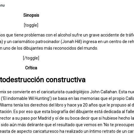
anu
Sinopsis
[toggle]
os que tiene problemas con el alcohol sufre un grave accidente de tráfi
) y un carismático patrocinador (Jonah Hill) ingresa en un centro de reha
 en uno de los dibujantes más reconocidos del mundo.
[/toggle]
Crítica
todestrucción constructiva
ix se convierte en el caricaturista cuadripléjico John Callahan. Esta nu
(‘El indomable Wil Hunting’) se basa en las memorias que el propio Cal
lliams tenía los derechos del libro y hace ya 20 años que le propuso al di
ación. Es por eso que esta biografía del dibujante está dedicada al falle
irector a su paso por Madrid y oí de su boca decir que si hubiese hecho la
 sido aún más delirante que el resultado que vemos en ‘No te preocupes
cineasta de aspecto caricaturesco ha realizado un íntimo retrato de un car