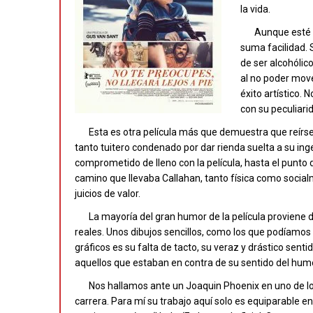
la vida.
Aunque esté r
suma facilidad. 
de ser alcohóli
al no poder move
éxito artístico.
con su peculiari
Esta es otra película más que demuestra que reír
tanto tuitero condenado por dar rienda suelta a su in
comprometido de lleno con la película, hasta el punto d
camino que llevaba Callahan, tanto física como socia
juicios de valor.
La mayoría del gran humor de la película proviene d
reales. Unos dibujos sencillos, como los que podíamos 
gráficos es su falta de tacto, su veraz y drástico sent
aquellos que estaban en contra de su sentido del hum
Nos hallamos ante un Joaquin Phoenix en uno de l
carrera. Para mí su trabajo aquí solo es equiparable en