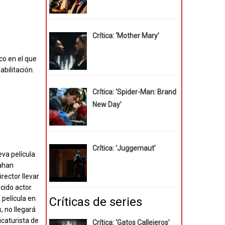
Crítica: ‘Mother Mary’
co en el que
bilitación.
Crítica: ‘Spider-Man: Brand
New Day’
Crítica: ‘Juggernaut’
eva película
lahan
rector llevar
cido actor.
 película en
Críticas de series
, no llegará
icaturista de
Crítica: ‘Gatos Callejeros’