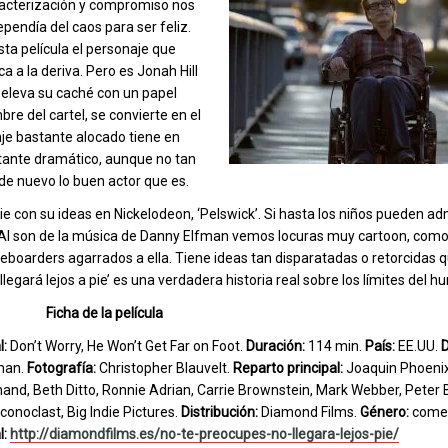
caracterización y compromiso nos
pendía del caos para ser feliz.
sta película el personaje que
 a la deriva. Pero es Jonah Hill
 eleva su caché con un papel
re del cartel, se convierte en el
je bastante alocado tiene en
astante dramático, aunque no tan
de nuevo lo buen actor que es.
e con su ideas en Nickelodeon, ‘Pelswick’. Si hasta los niños pueden adm
 Al son de la música de Danny Elfman vemos locuras muy cartoon, como 
kateboarders agarrados a ella. Tiene ideas tan disparatadas o retorcidas q
llegará lejos a pie’ es una verdadera historia real sobre los límites del h
Ficha de la película
l:
Don’t Worry, He Won’t Get Far on Foot.
Duración:
114 min.
País:
EE.UU.
D
man.
Fotografía:
Christopher Blauvelt.
Reparto principal:
Joaquin Phoeni
hand, Beth Ditto, Ronnie Adrian, Carrie Brownstein, Mark Webber, Peter 
noclast, Big Indie Pictures.
Distribución:
Diamond Films.
Género:
comed
l:
http://diamondfilms.es/no-te-preocupes-no-llegara-lejos-pie/