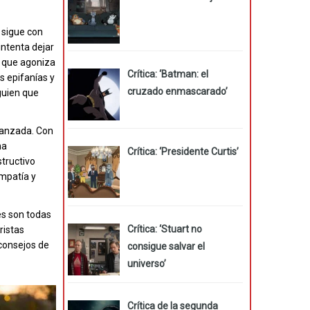
 sigue con
intenta dejar
a que agoniza
Crítica: ‘Batman: el
s epifanías y
cruzado enmascarado’
lguien que
vanzada. Con
ha
Crítica: ‘Presidente Curtis’
structivo
empatía y
es son todas
Crítica: ‘Stuart no
ristas
 consejos de
consigue salvar el
universo’
Crítica de la segunda