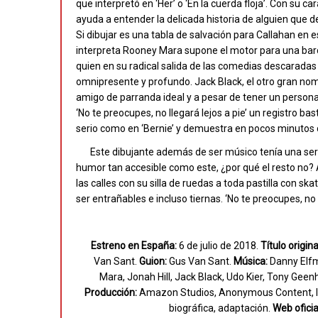
que interpretó en ‘Her’ o ‘En la cuerda floja’. Con su 
ayuda a entender la delicada historia de alguien que de
Si dibujar es una tabla de salvación para Callahan en e
interpreta Rooney Mara supone el motor para una barca
quien en su radical salida de las comedias descaradas
omnipresente y profundo. Jack Black, el otro gran nomb
amigo de parranda ideal y a pesar de tener un persona
‘No te preocupes, no llegará lejos a pie’ un registro b
serio como en ‘Bernie’ y demuestra en pocos minutos 
Este dibujante además de ser músico tenía una seri
humor tan accesible como este, ¿por qué el resto no?
las calles con su silla de ruedas a toda pastilla con s
ser entrañables e incluso tiernas. ‘No te preocupes, no 
Estreno en España:
6 de julio de 2018.
Título origina
Van Sant.
Guion:
Gus Van Sant.
Música:
Danny Elf
Mara, Jonah Hill, Jack Black, Udo Kier, Tony Geen
Producción:
Amazon Studios, Anonymous Content, Ico
biográfica, adaptación.
Web oficia