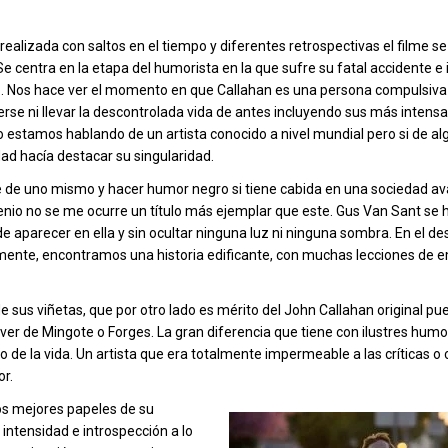
ealizada con saltos en el tiempo y diferentes retrospectivas el filme se
Se centra en la etapa del humorista en la que sufre su fatal accidente e 
co. Nos hace ver el momento en que Callahan es una persona compulsiv
rse ni llevar la descontrolada vida de antes incluyendo sus más intensa
 No estamos hablando de un artista conocido a nivel mundial pero si de a
dad hacía destacar su singularidad.
se de uno mismo y hacer humor negro si tiene cabida en una sociedad a
genio no se me ocurre un título más ejemplar que este. Gus Van Sant se 
e aparecer en ella y sin ocultar ninguna luz ni ninguna sombra. En el de
lmente, encontramos una historia edificante, con muchas lecciones de 
e sus viñetas, que por otro lado es mérito del John Callahan original pu
ver de Mingote o Forges. La gran diferencia que tiene con ilustres humo
ido de la vida. Un artista que era totalmente impermeable a las críticas o
or.
os mejores papeles de su
 intensidad e introspección a lo