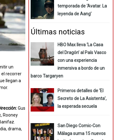
temporada de ‘Avatar. La
leyenda de Aang’
Últimas noticias
HBO Max lleva ‘La Casa
del Dragón’ al País Vasco
con una experiencia
itir un
inmersiva a bordo de un
el recorrer
barco Targaryen
ue llegan a
umor.
Primeros detalles de ‘El
Secreto de La Asistenta’,
la esperada secuela
irección:
Gus
x, Rooney
Banifaz.
San Diego Comic-Con
ia, drama,
Málaga suma 15 nuevos