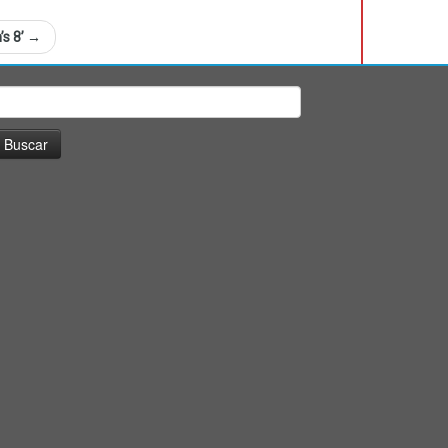
’s 8’
→
uscar: