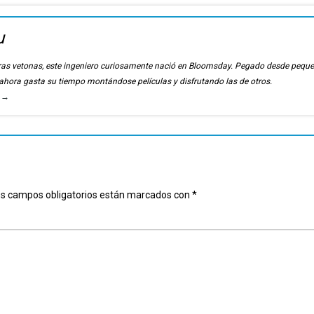
u
ierras vetonas, este ingeniero curiosamente nació en Bloomsday. Pegado desde pequ
, ahora gasta su tiempo montándose películas y disfrutando las de otros.
u
→
s campos obligatorios están marcados con
*