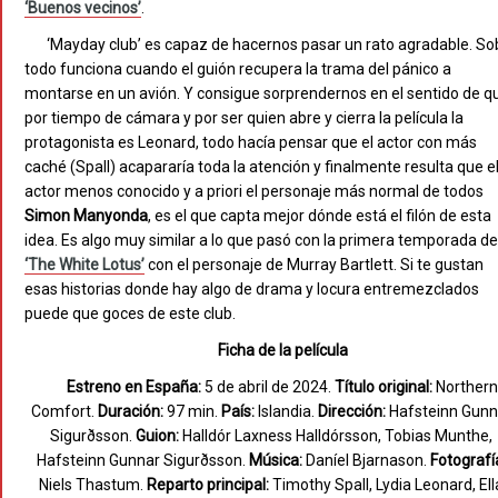
‘Buenos vecinos’
.
‘Mayday club’ es capaz de hacernos pasar un rato agradable. So
todo funciona cuando el guión recupera la trama del pánico a
montarse en un avión. Y consigue sorprendernos en el sentido de q
por tiempo de cámara y por ser quien abre y cierra la película la
protagonista es Leonard, todo hacía pensar que el actor con más
caché (Spall) acapararía toda la atención y finalmente resulta que e
actor menos conocido y a priori el personaje más normal de todos
Simon Manyonda
, es el que capta mejor dónde está el filón de esta
idea. Es algo muy similar a lo que pasó con la primera temporada de
‘The White Lotus’
con el personaje de Murray Bartlett. Si te gustan
esas historias donde hay algo de drama y locura entremezclados
puede que goces de este club.
Ficha de la película
Estreno en España:
5 de abril de 2024.
Título original:
Northern
Comfort.
Duración:
97 min.
País:
Islandia.
Dirección:
Hafsteinn Gunn
Sigurðsson.
Guion:
Halldór Laxness Halldórsson, Tobias Munthe,
Hafsteinn Gunnar Sigurðsson.
Música:
Daníel Bjarnason.
Fotografí
Niels Thastum.
Reparto principal:
Timothy Spall, Lydia Leonard, Ell