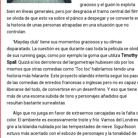
gracioso y el guión lo explota
bien en líneas generales, pero por desgracia el tramo central del fil
se olvida de que esto va sobre el pánico a despegar y se convierte e
la historia de unas personas atrapadas en una situación que no
controlan.
‘Mayday club’ tiene sus momentos graciosos y su clímax
disparatado. La cuestión es que durante casi toda la película se olvi
de sus running gags, como por ejemplo la goma que utiliza
Timothy
Spall
. Quizá si los derroteros del largometraje hubiesen ido por los
mismos que otras comedias como ‘Toc toc’ habríamos tenido una
historia más hilarante. Este proyecto islandés intenta seguir los pas
de las comedias de enredos francesas o inglesas pero no es capaz 
liberarse del todo, de convertirse en un desenfreno. Y eso que tiene
más de una escena subida de tono y personajes añadidos que
resultan bastante surrealistas.
Algo que no juega en favor de extraernos carcajadas es la falta 
color. El ambiente es excesivamente triste y frío. Vamos del Londre
gris a la Islandia nublada por las tempestades de nieve. Sigurðsson
estuvo más acertado con el esbozo de personajes y la tonalidad de