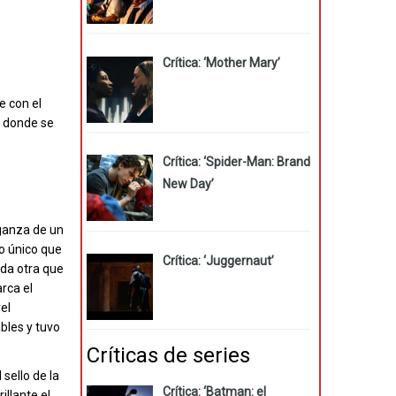
Crítica: ‘Mother Mary’
e con el
, donde se
Crítica: ‘Spider-Man: Brand
New Day’
nganza de un
lo único que
Crítica: ‘Juggernaut’
eda otra que
arca el
el
bles y tuvo
Críticas de series
sello de la
Crítica: ‘Batman: el
illante el