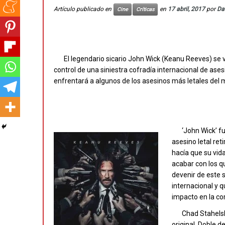
Artículo publicado en
en
17 abril, 2017
por
Da
Cine
Críticas
El legendario sicario John Wick (Keanu Reeves) se 
control de una siniestra cofradía internacional de as
enfrentará a algunos de los asesinos más letales del
‘John Wick’ f
asesino letal ret
hacía que su vid
acabar con los qu
devenir de este 
internacional y 
impacto en la co
Chad Stahelsk
original. Doble d