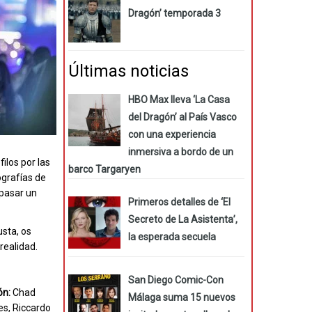
Dragón’ temporada 3
Últimas noticias
HBO Max lleva ‘La Casa
del Dragón’ al País Vasco
con una experiencia
inmersiva a bordo de un
ilos por las
barco Targaryen
ografías de
 pasar un
Primeros detalles de ‘El
Secreto de La Asistenta’,
usta, os
la esperada secuela
realidad.
San Diego Comic-Con
ón:
Chad
Málaga suma 15 nuevos
s, Riccardo