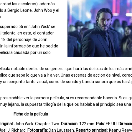
cordad las escaleras), además
lo a Sergio Leone, John Woo y el
s.
superado. Si en ‘John Wick’ se
 talento, en esta, el contador
118 del personaje de John
gún la información que he podido
película causada por un solo
ícula notable dentro de su género, que hará las delicias de los más cinéf
lico que sepa lo que va a ir a ver. Unas escenas de acción de nivel, core
 y un conjunto tanto visual, como de sonido y banda sonora que os hará
escindible ver la primera película, si es recomendable hacerlo. Si os g
uy lejano, la supuesta trilogía de la que os hablaba al principio sea una 
Ficha de la película
original:
John Wick: Chapter Two.
Duración:
122 min.
País:
EE.UU.
Direcci
Joel J. Richard.
Fotografía:
Dan Laustsen.
Reparto principal:
Keanu Reeve