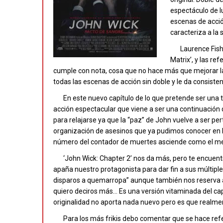
espectáculo de l
escenas de acció
caracteriza a la
Laurence Fish
Matrix’, y las ref
cumple con nota, cosa que no hace más que mejorar la 
todas las escenas de acción sin doble y le da consisten
En este nuevo capítulo de lo que pretende ser una
acción espectacular que viene a ser una continuación d
para relajarse ya que la “paz” de John vuelve a ser p
organización de asesinos que ya pudimos conocer en la 
número del contador de muertes asciende como el mer
‘John Wick: Chapter 2’ nos da más, pero te encuent
apaña nuestro protagonista para dar fin a sus múltipl
disparos a quemarropa” aunque también nos reserva a
quiero deciros más… Es una versión vitaminada del ca
originalidad no aporta nada nuevo pero es que realment
Para los más frikis debo comentar que se hace refe