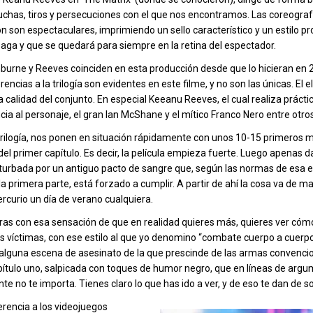
uchas, tiros y persecuciones con el que nos encontramos. Las coreograf
n son espectaculares, imprimiendo un sello característico y un estilo pr
 saga y que se quedará para siempre en la retina del espectador.
burne y Reeves coinciden en esta producción desde que lo hicieran en 
erencias a la trilogía son evidentes en este filme, y no son las únicas. El 
calidad del conjunto. En especial Keeanu Reeves, el cual realiza práct
cia al personaje, el gran Ian McShane y el mítico Franco Nero entre otros
 trilogía, nos ponen en situación rápidamente con unos 10-15 primeros 
el primer capítulo. Es decir, la película empieza fuerte. Luego apenas 
erturbada por un antiguo pacto de sangre que, según las normas de esa 
primera parte, está forzado a cumplir. A partir de ahí la cosa va de mal
curio un día de verano cualquiera.
ras con esa sensación de que en realidad quieres más, quieres ver cómo
es víctimas, con ese estilo al que yo denomino “combate cuerpo a cuerp
lguna escena de asesinato de la que prescinde de las armas convencio
pítulo uno, salpicada con toques de humor negro, que en líneas de argu
e no te importa. Tienes claro lo que has ido a ver, y de eso te dan de s
rencia a los videojuegos