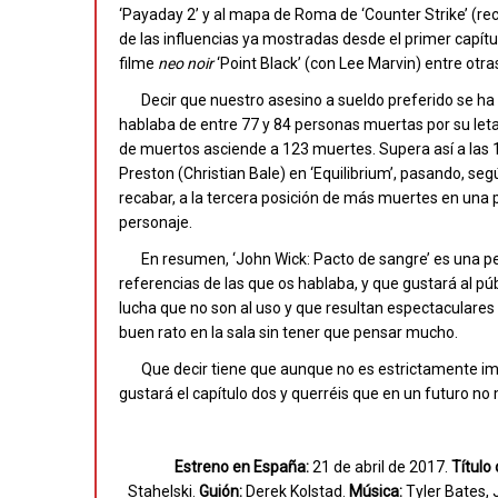
‘Payaday 2’ y al mapa de Roma de ‘Counter Strike’ (re
de las influencias ya mostradas desde el primer capítu
filme
neo noir
‘Point Black’ (con Lee Marvin) entre otra
Decir que nuestro asesino a sueldo preferido se ha 
hablaba de entre 77 y 84 personas muertas por su letal
de muertos asciende a 123 muertes. Supera así a las 
Preston (Christian Bale) en ‘Equilibrium’, pasando, se
recabar, a la tercera posición de más muertes en una 
personaje.
En resumen, ‘John Wick: Pacto de sangre’ es una pel
referencias de las que os hablaba, y que gustará al púb
lucha que no son al uso y que resultan espectaculares
buen rato en la sala sin tener que pensar mucho.
Que decir tiene que aunque no es estrictamente impr
gustará el capítulo dos y querréis que en un futuro no m
Estreno en España:
21 de abril de 2017.
Título 
Stahelski.
Guión:
Derek Kolstad.
Música:
Tyler Bates, 