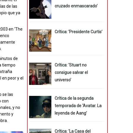
cruzado enmascarado’
ías de las
opio que ya
2003 en ‘The
Crítica: ‘Presidente Curtis’
elenco
icamente
.
minutos de
Crítica: ‘Stuart no
da tiempo
extraña
consigue salvar el
 en peor y el
universo’
 se las
Crítica de la segunda
o con
temporada de ‘Avatar. La
nales, y no
leyenda de Aang’
mento y
obra.
Crítica: ‘La Casa del