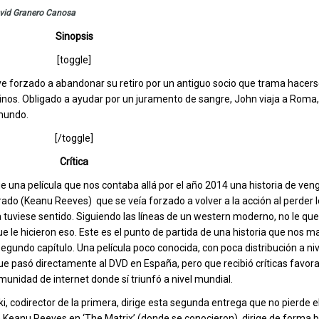
vid Granero Canosa
Sinopsis
[toggle]
ve forzado a abandonar su retiro por un antiguo socio que trama hacers
esinos. Obligado a ayudar por un juramento de sangre, John viaja a Roma
 mundo.
[/toggle]
Crítica
ue una película que nos contaba allá por el año 2014 una historia de ve
irado (Keanu Reeves) que se veía forzado a volver a la acción al perder 
a tuviese sentido. Siguiendo las líneas de un western moderno, no le qu
e le hicieron eso. Este es el punto de partida de una historia que nos m
segundo capítulo. Una película poco conocida, con poca distribución a niv
que pasó directamente al DVD en España, pero que recibió críticas favora
munidad de internet donde sí triunfó a nivel mundial.
i, codirector de la primera, dirige esta segunda entrega que no pierde el 
e Keanu Reeves en ‘The Matrix’ (donde se conocieron), dirige de forma br