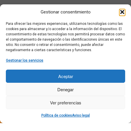
¿Qué es Moviementarios?
Gestionar consentimiento
Aviso legal
Bases Legales y Condiciones de los Sorteos en Moviementarios
Para ofrecer las mejores experiencias, utilizamos tecnologías como las
Más información sobre las cookies
cookies para almacenar y/o acceder a la información del dispositivo. El
Noticias al correo
consentimiento de estas tecnologías nos permitirá procesar datos como
el comportamiento de navegación o las identificaciones únicas en este
Política de cookies
sitio. No consentir o retirar el consentimiento, puede afectar
Política de cookies (UE)
negativamente a ciertas características y funciones.
Política de privacidad
Ponte en contacto con nosotros
Gestionar los servicios
Buscar:
Aceptar
Denegar
Ver preferencias
·
© 2026
Moviementarios
·
Funciona con
·
Política de cookies
Aviso legal
Diseñado con el
Tema Customizr
·