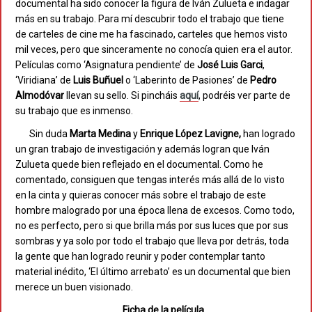
documental ha sido conocer la figura de Iván Zulueta e indagar
más en su trabajo. Para mí descubrir todo el trabajo que tiene
de carteles de cine me ha fascinado, carteles que hemos visto
mil veces, pero que sinceramente no conocía quien era el autor.
Películas como ‘Asignatura pendiente’ de
José
Luis
Garci
,
‘Viridiana’ de
Luis
Buñuel
o ‘Laberinto de Pasiones’ de
Pedro
Almodóvar
llevan su sello. Si pincháis
aquí
, podréis ver parte de
su trabajo que es inmenso.
Sin duda
Marta
Medina
y
Enrique López Lavigne,
han logrado
un gran trabajo de investigación y además logran que Iván
Zulueta quede bien reflejado en el documental. Como he
comentado, consiguen que tengas interés más allá de lo visto
en la cinta y quieras conocer más sobre el trabajo de este
hombre malogrado por una época llena de excesos. Como todo,
no es perfecto, pero si que brilla más por sus luces que por sus
sombras y ya solo por todo el trabajo que lleva por detrás, toda
la gente que han logrado reunir y poder contemplar tanto
material inédito, ‘El último arrebato’ es un documental que bien
merece un buen visionado.
Ficha de la película