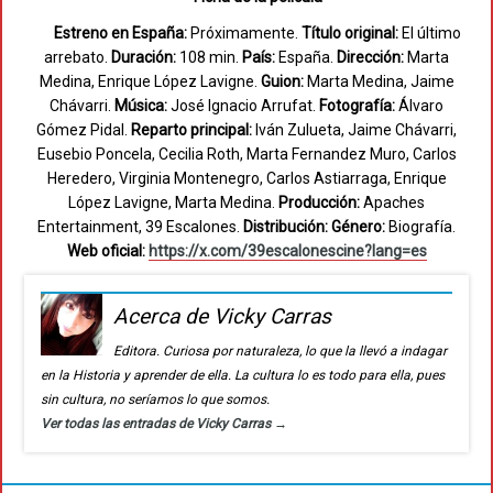
Estreno en España:
Próximamente.
Título original:
El último
arrebato.
Duración:
108 min.
País:
España.
Dirección:
Marta
Medina, Enrique López Lavigne.
Guion:
Marta Medina, Jaime
Chávarri.
Música:
José Ignacio Arrufat.
Fotografía:
Álvaro
Gómez Pidal.
Reparto principal:
Iván Zulueta, Jaime Chávarri,
Eusebio Poncela, Cecilia Roth, Marta Fernandez Muro, Carlos
Heredero, Virginia Montenegro, Carlos Astiarraga, Enrique
López Lavigne, Marta Medina.
Producción:
Apaches
Entertainment, 39 Escalones.
Distribución:
Género:
Biografía.
Web oficial:
https://x.com/39escalonescine?lang=es
Acerca de Vicky Carras
Editora. Curiosa por naturaleza, lo que la llevó a indagar
en la Historia y aprender de ella. La cultura lo es todo para ella, pues
sin cultura, no seríamos lo que somos.
Ver todas las entradas de Vicky Carras
→