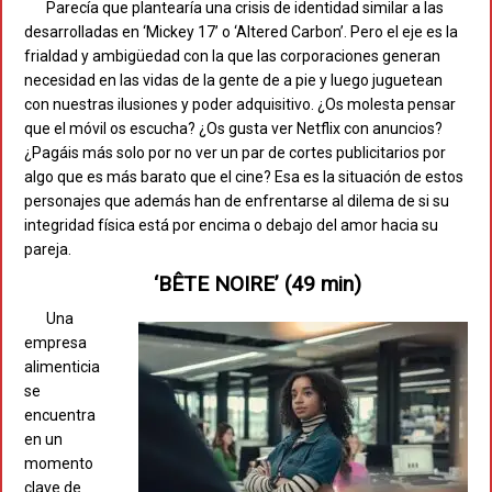
Parecía que plantearía una crisis de identidad similar a las
desarrolladas en ‘Mickey 17’ o ‘Altered Carbon’. Pero el eje es la
frialdad y ambigüedad con la que las corporaciones generan
necesidad en las vidas de la gente de a pie y luego juguetean
con nuestras ilusiones y poder adquisitivo. ¿Os molesta pensar
que el móvil os escucha? ¿Os gusta ver Netflix con anuncios?
¿Pagáis más solo por no ver un par de cortes publicitarios por
algo que es más barato que el cine? Esa es la situación de estos
personajes que además han de enfrentarse al dilema de si su
integridad física está por encima o debajo del amor hacia su
pareja.
‘BÊTE NOIRE’ (49 min)
Una
empresa
alimenticia
se
encuentra
en un
momento
clave de