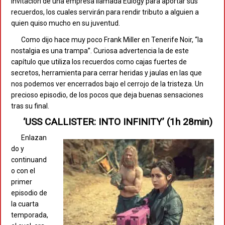
invitación de una empresa llamada Eulogy para aportar sus
recuerdos, los cuales servirán para rendir tributo a alguien a
quien quiso mucho en su juventud.
Como dijo hace muy poco Frank Miller en Tenerife Noir, “la
nostalgia es una trampa”. Curiosa advertencia la de este
capítulo que utiliza los recuerdos como cajas fuertes de
secretos, herramienta para cerrar heridas y jaulas en las que
nos podemos ver encerrados bajo el cerrojo de la tristeza. Un
precioso episodio, de los pocos que deja buenas sensaciones
tras su final.
‘USS CALLISTER: INTO INFINITY’ (1h 28min)
Enlazan
do y
continuand
o con el
primer
episodio de
la cuarta
temporada,