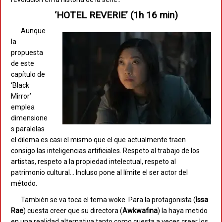
‘HOTEL REVERIE’ (1h 16 min)
Aunque
la
propuesta
de este
capítulo de
‘Black
Mirror’
emplea
dimensione
s paralelas
el dilema es casi el mismo que el que actualmente traen
consigo las inteligencias artificiales. Respeto al trabajo de los
artistas, respeto a la propiedad intelectual, respeto al
patrimonio cultural… Incluso pone al límite el ser actor del
método.
También se va toca el tema woke. Para la protagonista (
Issa
Rae
) cuesta creer que su directora (
Awkwafina
) la haya metido
en una realidad alternativa tanto como cuesta a veces creer los