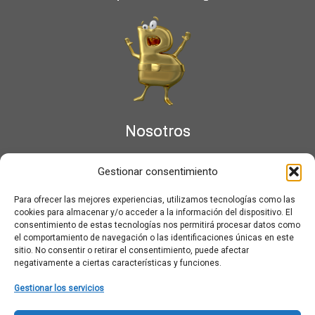
Nosotros
¿Qué es Moviementarios?
Gestionar consentimiento
Aviso legal
Bases Legales y Condiciones de los Sorteos en Moviementarios
Para ofrecer las mejores experiencias, utilizamos tecnologías como las
Más información sobre las cookies
cookies para almacenar y/o acceder a la información del dispositivo. El
Noticias al correo
consentimiento de estas tecnologías nos permitirá procesar datos como
el comportamiento de navegación o las identificaciones únicas en este
Política de cookies
sitio. No consentir o retirar el consentimiento, puede afectar
Política de cookies (UE)
negativamente a ciertas características y funciones.
Política de privacidad
Ponte en contacto con nosotros
Gestionar los servicios
Buscar: