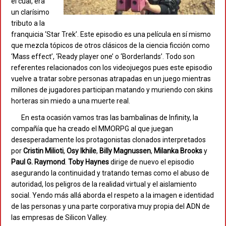
el cual, era
un clarísimo
tributo a la
franquicia ‘Star Trek’. Este episodio es una película en sí mismo
que mezcla tópicos de otros clásicos de la ciencia ficción como
‘Mass effect’, ‘Ready player one’ o ‘Borderlands’. Todo son
referentes relacionados con los videojuegos pues este episodio
vuelve a tratar sobre personas atrapadas en un juego mientras
millones de jugadores participan matando y muriendo con skins
horteras sin miedo a una muerte real.
En esta ocasión vamos tras las bambalinas de Infinity, la
compañía que ha creado el MMORPG al que juegan
desesperadamente los protagonistas clonados interpretados
por
Cristin Milioti
,
Osy Ikhile
,
Billy Magnussen
,
Milanka Brooks
y
Paul G. Raymond
.
Toby Haynes
dirige de nuevo el episodio
asegurando la continuidad y tratando temas como el abuso de
autoridad, los peligros de la realidad virtual y el aislamiento
social. Yendo más allá aborda el respeto a la imagen e identidad
de las personas y una parte corporativa muy propia del ADN de
las empresas de Silicon Valley.