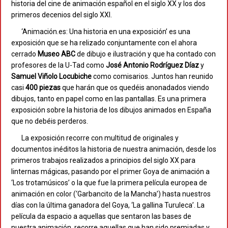
historia del cine de animación español en el siglo XX y los dos
primeros decenios del siglo XXI.
‘Animación.es: Una historia en una exposición’ es una
exposición que se ha relizado conjuntamente con el ahora
cerrado
Museo ABC
de dibujo e ilustración y que ha contado con
profesores de la U-Tad como
José Antonio Rodríguez Díaz
y
Samuel Viñolo Locubiche
como comisarios. Juntos han reunido
casi
400 piezas
que harán que os quedéis anonadados viendo
dibujos, tanto en papel como en las pantallas. Es una primera
exposición sobre la historia de los dibujos animados en España
que no debéis perderos.
La exposición recorre con multitud de originales y
documentos inéditos la historia de nuestra animación, desde los
primeros trabajos realizados a principios del siglo XX para
linternas mágicas, pasando por el primer Goya de animación a
‘Los trotamúsicos’ o la que fue la primera película europea de
animación en color (‘Garbancito de la Mancha’) hasta nuestros
días con la última ganadora del Goya, ‘La gallina Turuleca’. La
película da espacio a aquellas que sentaron las bases de
nuestra animación, recorre aquellas que han sido premiadas y