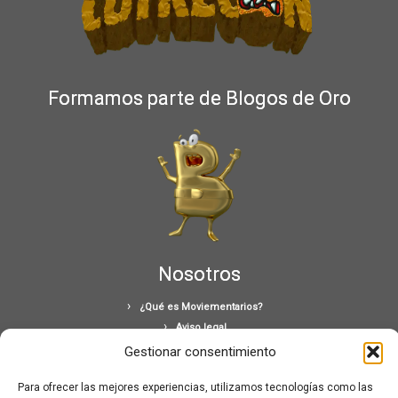
Formamos parte de Blogos de Oro
Nosotros
¿Qué es Moviementarios?
Aviso legal
Bases Legales y Condiciones de los Sorteos en Moviementarios
Gestionar consentimiento
Más información sobre las cookies
Para ofrecer las mejores experiencias, utilizamos tecnologías como las
Noticias al correo