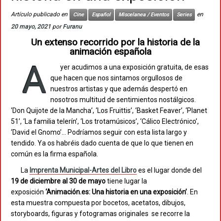
Artículo publicado en
en
Cine
Español
Miscelanea / Eventos
Series
20 mayo, 2021
por
Furanu
Un extenso recorrido por la historia de la
animación española
A
yer acudimos a una exposición gratuita, de esas
que hacen que nos sintamos orgullosos de
nuestros artistas y que además despertó en
nosotros multitud de sentimientos nostálgicos.
‘Don Quijote de la Mancha’, ‘Los Fruittis’, ‘Basket Feaver’, ‘Planet
51’, ‘La familia telerín’, ‘Los trotamúsicos’, ‘Cálico Electrónico’,
‘David el Gnomo’… Podríamos seguir con esta lista largo y
tendido. Ya os habréis dado cuenta de que lo que tienen en
común es la firma española.
La
Imprenta Municipal-Artes del Libro
es el lugar donde del
19 de diciembre al 30 de mayo
tiene lugar la
exposición
‘Animación.es: Una historia en una exposición’
. En
esta muestra compuesta por bocetos, acetatos, dibujos,
storyboards, figuras y fotogramas originales se recorre la