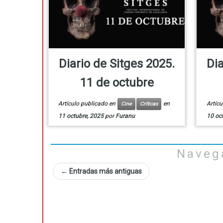
Diario de Sitges 2025.
Dia
11 de octubre
Artículo publicado en
en
Artíc
Cine
Críticas
11 octubre, 2025
por
Furanu
10 oc
Naveg
←
Entradas más antiguas