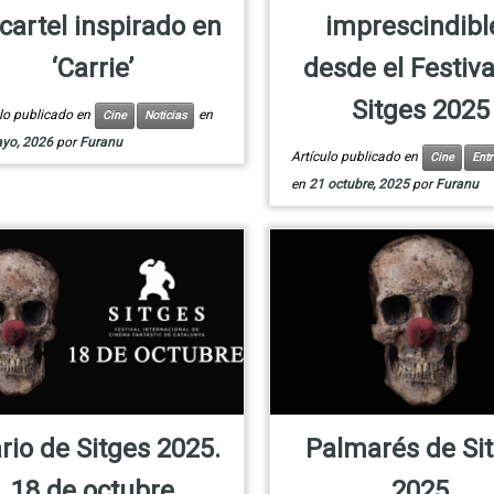
cartel inspirado en
imprescindibl
‘Carrie’
desde el Festiva
Sitges 2025
ulo publicado en
en
Cine
Noticias
yo, 2026
por
Furanu
Artículo publicado en
Cine
Entr
en
21 octubre, 2025
por
Furanu
rio de Sitges 2025.
Palmarés de Si
18 de octubre
2025