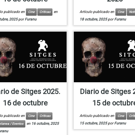
ulo publicado en
en
Artículo publicado en
Cine
Críticas
Cine
Noti
tubre, 2025
por
Furanu
18 octubre, 2025
por
Furanu
rio de Sitges 2025.
Diario de Sitges 
16 de octubre
15 de octubr
ulo publicado en
Artículo publicado en
Cine
Críticas
Cine
Crít
15 octubre, 2025
por
Furanu
en
16 octubre, 2025
elanea / Eventos
uranu