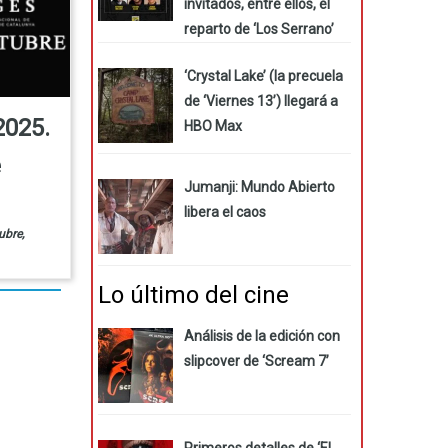
invitados, entre ellos, el
reparto de ‘Los Serrano’
‘Crystal Lake’ (la precuela
de ‘Viernes 13’) llegará a
2025.
HBO Max
e
Jumanji: Mundo Abierto
libera el caos
ubre,
Lo último del cine
Análisis de la edición con
slipcover de ‘Scream 7’
Primeros detalles de ‘El