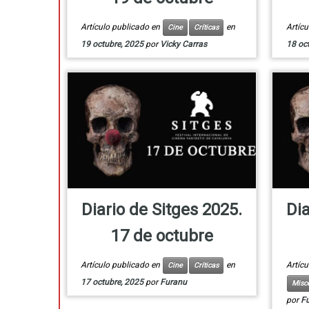
Artículo publicado en
en
Artíc
Cine
Críticas
19 octubre, 2025
por
Vicky Carras
18 oc
Diario de Sitges 2025.
Dia
17 de octubre
Artículo publicado en
en
Artíc
Cine
Críticas
17 octubre, 2025
por
Furanu
Misc
por
F