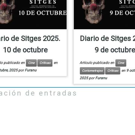
rio de Sitges 2025.
Diario de Sitges 
10 de octubre
9 de octubr
ulo publicado en
en
Artículo publicado en
Cine
Críticas
Cine
tubre, 2025
por
Furanu
en
9 oct
Cortometrajes
Críticas
2025
por
Furanu
ación de entradas