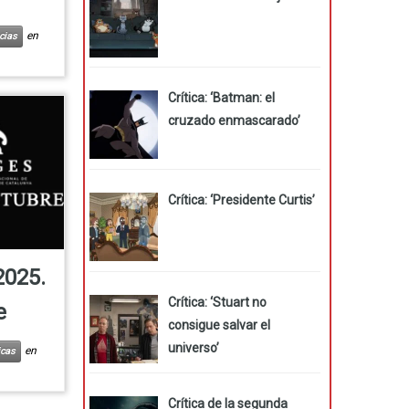
en
cias
Crítica: ‘Batman: el
cruzado enmascarado’
Crítica: ‘Presidente Curtis’
2025.
Crítica: ‘Stuart no
e
consigue salvar el
universo’
en
icas
Crítica de la segunda