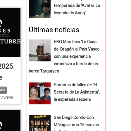
temporada de ‘Avatar. La
leyenda de Aang’
Últimas noticias
HBO Max lleva ‘La Casa
del Dragón’ al País Vasco
con una experiencia
inmersiva a bordo de un
2025.
barco Targaryen
e
Primeros detalles de ‘El
icas
Secreto de La Asistenta’,
r
Furanu
la esperada secuela
San Diego Comic-Con
Málaga suma 15 nuevos