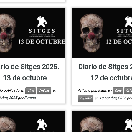
rio de Sitges 2025.
Diario de Sitges 
13 de octubre
12 de octubr
ulo publicado en
en
Artículo publicado en
Cine
Críticas
Cine
Crít
tubre, 2025
por
Furanu
en
13 octubre, 2025
po
Español