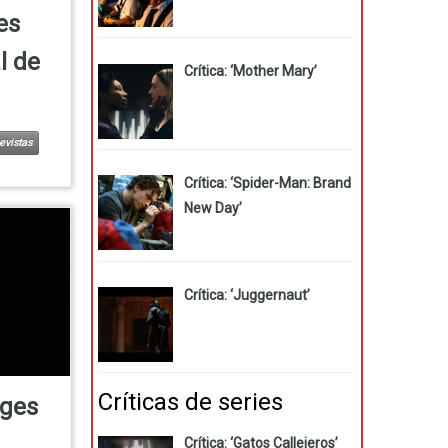
es
l de
Crítica: ‘Mother Mary’
evistas
Crítica: ‘Spider-Man: Brand
New Day’
Crítica: ‘Juggernaut’
Críticas de series
tges
Crítica: ‘Gatos Callejeros’