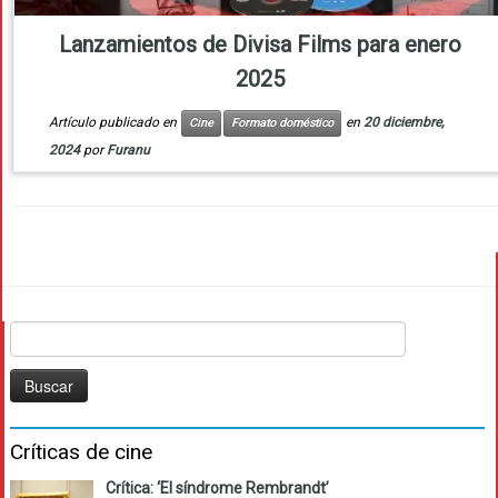
Lanzamientos de Divisa Films para enero
2025
Artículo publicado en
en
20 diciembre,
Cine
Formato doméstico
2024
por
Furanu
Buscar:
Críticas de cine
Crítica: ‘El síndrome Rembrandt’