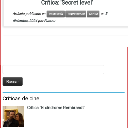
Crítica: ‘Secret level’
Artículo publicado en
en
5
Destacada
Impresiones
Series
diciembre, 2024
por
Furanu
Buscar:
Críticas de cine
Crítica: ‘El síndrome Rembrandt’